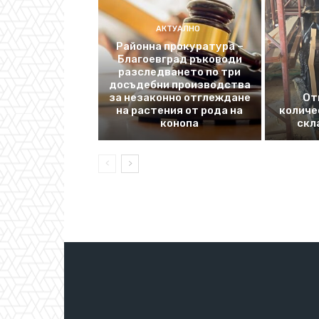
АКТУАЛНО
Районна прокуратура –
Благоевград ръководи
разследването по три
досъдебни производства
за незаконно отглеждане
От
на растения от рода на
количе
конопа
скл