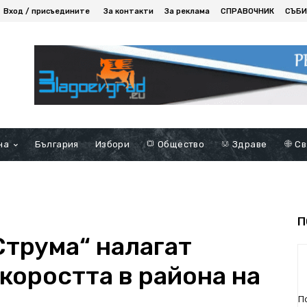
Вход / присъедините
За контакти
За реклама
СПРАВОЧНИК
СЪБИ
на
България
Избори
Общество
Здраве
Св
П
Струма“ налагат
коростта в района на
П