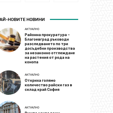
АЙ-НОВИТЕ НОВИНИ
АКТУАЛНО
Районна прокуратура –
Благоевград ръководи
разследването по три
досъдебни производства
за незаконно отглеждане
на растения от рода на
конопа
АКТУАЛНО
Откриха голямо
количество райски газ в
склад край София
АКТУАЛНО