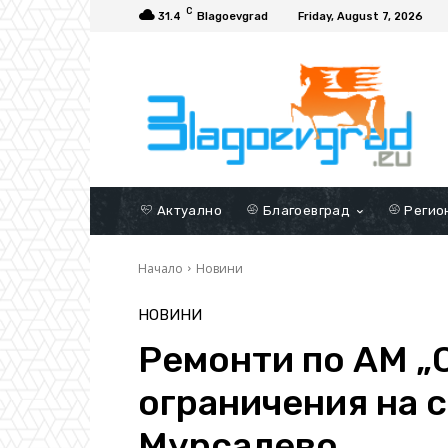
C
31.4
Blagoevgrad
Friday, August 7, 2026
Актуално
Благоевград
Регио
Начало
Новини
НОВИНИ
Ремонти по АМ „
ограничения на с
Мурсалево