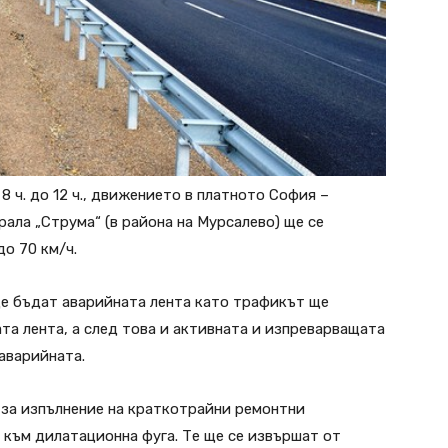
от 8 ч. до 12 ч., движението в платното София –
ала „Струма“ (в района на Мурсалево) ще се
о 70 км/ч.
е бъдат аварийната лента като трафикът ще
та лента, а след това и активната и изпреварващата
аварийната.
 за изпълнение на краткотрайни ремонтни
 към дилатационна фуга. Те ще се извършат от