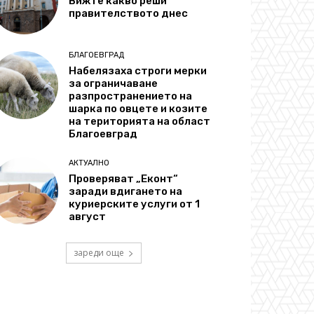
Вижте какво реши
правителството днес
БЛАГОЕВГРАД
Набелязаха строги мерки
за ограничаване
разпространението на
шарка по овцете и козите
на територията на област
Благоевград
АКТУАЛНО
Проверяват „Еконт“
заради вдигането на
куриерските услуги от 1
август
зареди още