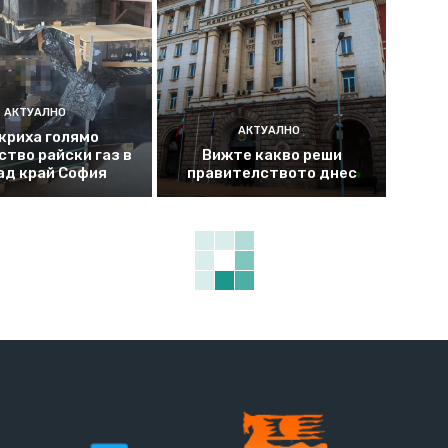
АКТУАЛНО
АКТУАЛНО
криха голямо
ство райски газ в
Вижте какво реши
ад край София
правителството днес