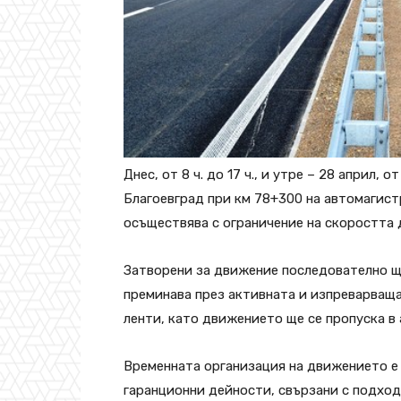
Днес, от 8 ч. до 17 ч., и утре – 28 април, 
Благоевград при км 78+300 на автомагистр
осъществява с ограничение на скоростта д
Затворени за движение последователно щ
преминава през активната и изпреварваща
ленти, като движението ще се пропуска в 
Временната организация на движението е
гаранционни дейности, свързани с подход