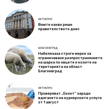
АКТУАЛНО
Вижте какво реши
правителството днес
БЛАГОЕВГРАД
Набелязаха строги мерки за
ограничаване разпространението
на шарка по овцете и козите на
територията на област
Благоевград
АКТУАЛНО
Проверяват „Еконт“ заради
вдигането на куриерските услуги
от 1 август