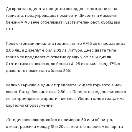
До края на годината предстои рекорден скок в цените на
горивата, предупреждават експерти. Дизелът и масовият
бензин А-95 вече отбелязват чувствителен ръст, съобщава
БТВ.
През октомври миналата година, литър А-95 се е продавал за
2,03 лв., а дизелът е бил 2,02 лв. литъра. Днес двата типа
гориво се предлагат съответно срещу 2,38 лв. и 2,41 лв.
Статистиката показва, че бензин А-95 е скочил с над 17%, а
дизелът е поскъпнал с близо 20%.
Велико Търново е един от градовете, където горивото е най-
скъпо. Литър бензин стига 2,50 лв. Пламен е сред онези, които
не се примиряват с драстичния скок. Убеден е, че в града има
картелно споразумение.
„От един резервоар, който е примерно 50 или 60 литра,
отиват разлика между 15 и 20 лв., което е да речем вечерята