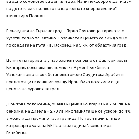
за едно семейство за ден или два. Нали по-добре е да ги дам
на детето си отколкото на картелното споразумение”,
коментира Пламен.
В съседния на Търново град – Горна Оряховица, горивото е
чувствително по-евтино. Разликата в цената се вижда още
по средата на пътя – в Лясковец, на 5 км. от областния град.
Цените на горивата у нас зависят основно от фактори извън
България, обяснява икономистът Румен Гълъбинов.
Усложняващата се обстановка около Саудитска Арабия и
предстоящите санкции срещу Иран, биха покачили още
цената на суровия петрол.
„При това положение, очаквам цени в България на 2,60 лв. на
бензина, на дизела – 2,70 лв. Инфлацията ще се ускори до 4%,
а може и да премине тази граница. По този начин, тя ще
изпревари ръста на БВП за тази година”, коментира
Гълъбинов.