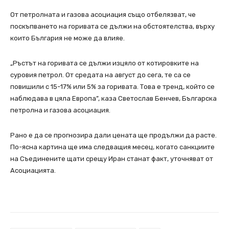
От петролната и газова асоциация също отбелязват, че
поскъпването на горивата се дължи на обстоятелства, върху
които България не може да влияе.
„Ръстът на горивата се дължи изцяло от котировките на
суровия петрол. От средата на август до сега, те са се
повишили с 15-17% или 5% за горивата. Това е тренд, който се
наблюдава в цяла Европа”, каза Светослав Бенчев, Българска
петролна и газова асоциация.
Рано е да се прогнозира дали цената ще продължи да расте.
По-ясна картина ще има следващия месец, когато санкциите
на Съединените щати срещу Иран станат факт, уточняват от
Асоциацията.