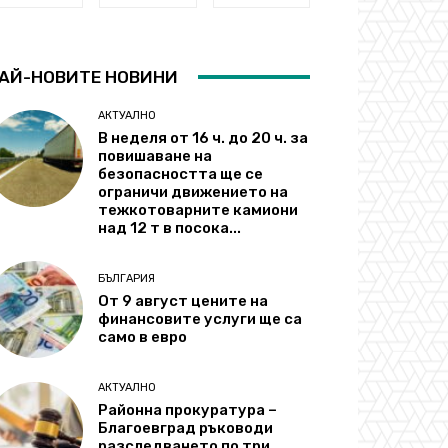
АЙ-НОВИТЕ НОВИНИ
АКТУАЛНО
В неделя от 16 ч. до 20 ч. за
повишаване на
безопасността ще се
ограничи движението на
тежкотоварните камиони
над 12 т в посока...
БЪЛГАРИЯ
От 9 август цените на
финансовите услуги ще са
само в евро
АКТУАЛНО
Районна прокуратура –
Благоевград ръководи
разследването по три