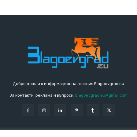
Добре дошли в информационна агенция Blagoevgrad.eu
За контакти, реклама и въпроси:
blagoevgrad.eu@gmail.com