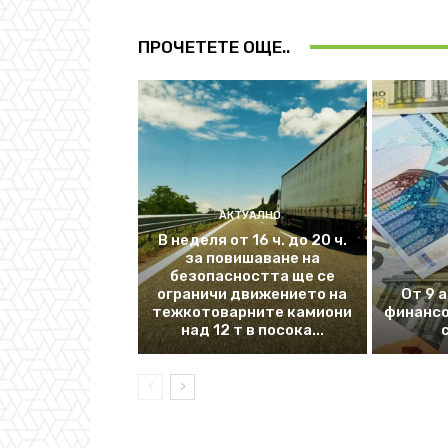
ПРОЧЕТЕТЕ ОЩЕ..
АКТУАЛНО
В неделя от 16 ч. до 20 ч.
за повишаване на
безопасността ще се
ограничи движението на
От 9 
тежкотоварните камиони
финансо
над 12 т в посока...