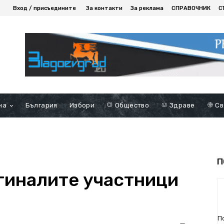
Вход / присъедините
За контакти
За реклама
СПРАВОЧНИК
С
на
България
Избори
Общество
Здраве
Св
П
агиналите участници
П