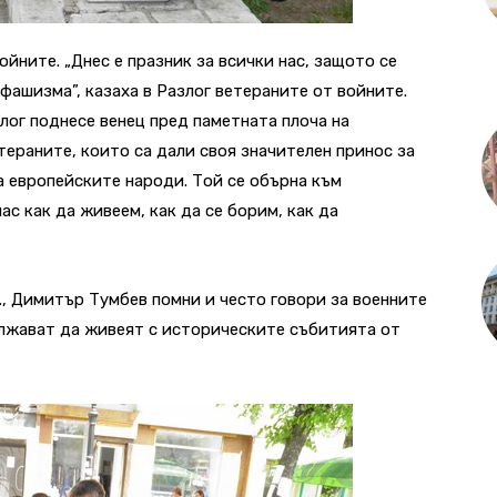
ойните. „Днес е празник за всички нас, защото се
фашизма”, казаха в Разлог ветераните от войните.
лог поднесе венец пред паметната плоча на
тераните, които са дали своя значителен принос за
на европейските народи. Той се обърна към
ас как да живеем, как да се борим, как да
., Димитър Тумбев помни и често говори за военните
ължават да живеят с историческите събитията от