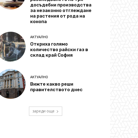
досъдебни производства
за незаконно отглеждане
на растения от рода на
конопа
АКТУАЛНО
Откриха голямо
количество райски газ в
склад край София
АКТУАЛНО
Вижте какво реши
правителството днес
зареди още