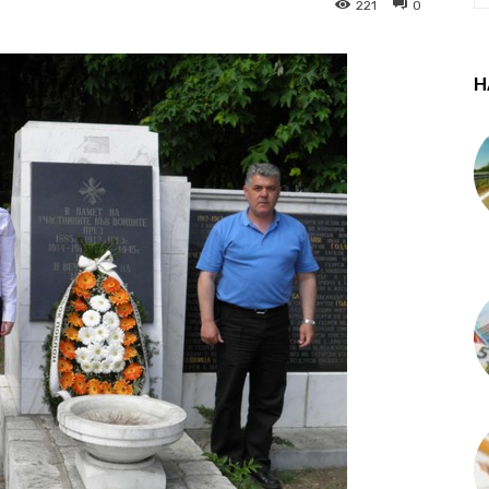
221
0
Н