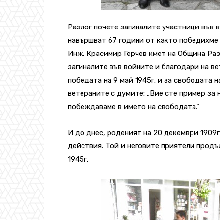
Разлог почете загиналите участници във в
навършват 67 години от както победихме 
Инж. Красимир Герчев кмет на Община Раз
загиналите във войните и благодари на ве
победата на 9 май 1945г. и за свободата 
ветераните с думите: „Вие сте пример за н
побеждаваме в името на свободата.”
И до днес, роденият на 20 декември 1909г
действия. Той и неговите приятели прод
1945г.