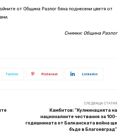
войните от Община Разлог бяха поднесени цветя от
ани.
Снимки: Община Разлог
Twitter
Pinterest
Linkedin
СЛЕДВАЩА СТАТИЯ
ите
Камбитов: “Кулминацията на
националните чествания за 100-
годишнината от Балканската война ще
бъде в Благоевград”