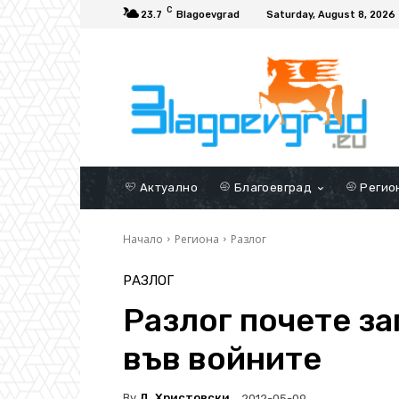
C
23.7
Blagoevgrad
Saturday, August 8, 2026
Актуално
Благоевград
Регио
Начало
Региона
Разлог
РАЗЛОГ
Разлог почете з
във войните
By
Д. Христовски
2012-05-09