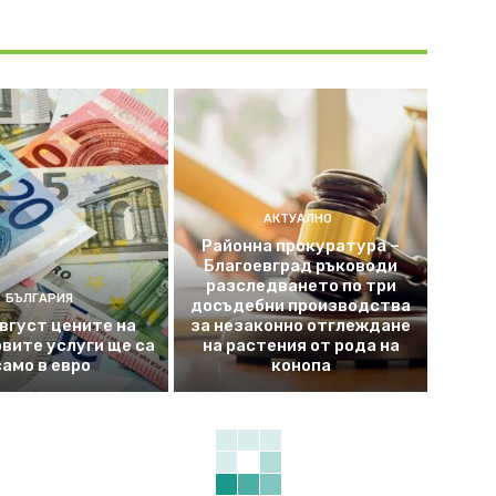
АКТУАЛНО
Районна прокуратура –
Благоевград ръководи
разследването по три
БЪЛГАРИЯ
досъдебни производства
август цените на
за незаконно отглеждане
вите услуги ще са
на растения от рода на
само в евро
конопа