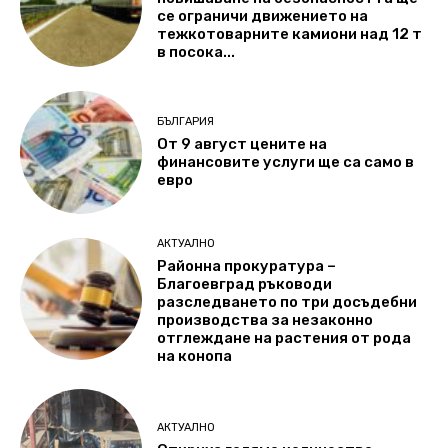
се ограничи движението на
тежкотоварните камиони над 12 т
в посока...
БЪЛГАРИЯ
От 9 август цените на
финансовите услуги ще са само в
евро
АКТУАЛНО
Районна прокуратура –
Благоевград ръководи
разследването по три досъдебни
производства за незаконно
отглеждане на растения от рода
на конопа
АКТУАЛНО