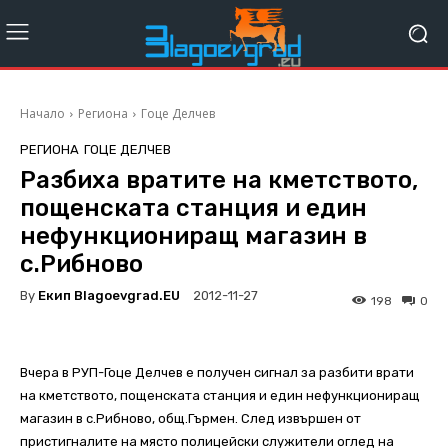
Начало
Региона
Гоце Делчев
РЕГИОНА
ГОЦЕ ДЕЛЧЕВ
Разбиха вратите на кметството,
пощенската станция и един
нефункциониращ магазин в
с.Рибново
By
Екип Blagoevgrad.EU
2012-11-27
198
0
Вчера в РУП-Гоце Делчев е получен сигнал за разбити врати
на кметството, пощенската станция и един нефункциониращ
магазин в с.Рибново, общ.Гърмен. След извършен от
пристигналите на място полицейски служители оглед на