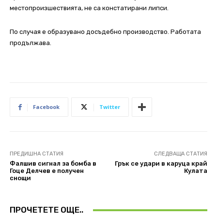
местопроизшествията, не са констатирани липси.
По случая е образувано досъдебно производство. Работата
продължава.
Facebook
Twitter
ПРЕДИШНА СТАТИЯ
СЛЕДВАЩА СТАТИЯ
Фалшив сигнал за бомба в
Грък се удари в каруца край
Гоце Делчев е получен
Кулата
снощи
ПРОЧЕТЕТЕ ОЩЕ..