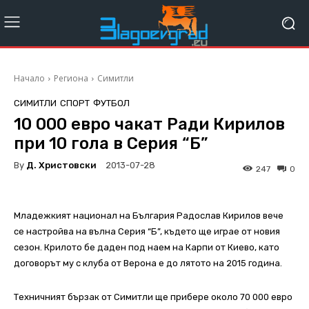
Начало
Региона
Симитли
СИМИТЛИ
СПОРТ
ФУТБОЛ
10 000 евро чакат Ради Кирилов
при 10 гола в Серия “Б”
By
Д. Христовски
2013-07-28
247
0
Младежкият национал на България Радослав Кирилов вече
се настройва на вълна Серия “Б”, където ще играе от новия
сезон. Крилото бе даден под наем на Карпи от Киево, като
договорът му с клуба от Верона е до лятото на 2015 година.
Техничният бързак от Симитли ще прибере около 70 000 евро