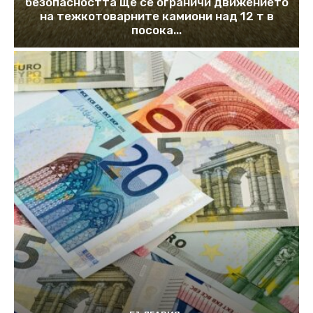
безопасността ще се ограничи движението
на тежкотоварните камиони над 12 т в
посока...