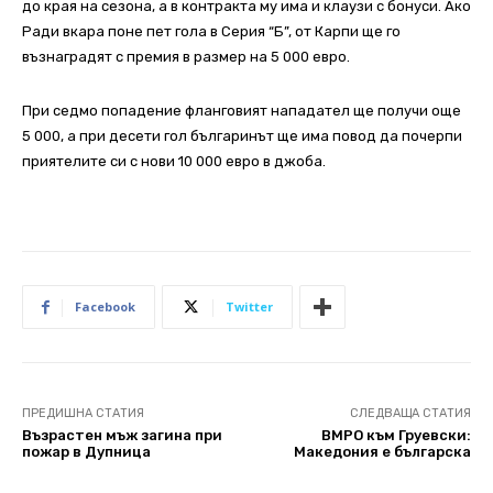
до края на сезона, а в контракта му има и клаузи с бонуси. Ако
Ради вкара поне пет гола в Серия “Б”, от Карпи ще го
възнаградят с премия в размер на 5 000 евро.
При седмо попадение фланговият нападател ще получи още
5 000, а при десети гол българинът ще има повод да почерпи
приятелите си с нови 10 000 евро в джоба.
Facebook
Twitter
ПРЕДИШНА СТАТИЯ
СЛЕДВАЩА СТАТИЯ
Възрастен мъж загина при
ВМРО към Груевски:
пожар в Дупница
Македония е българска