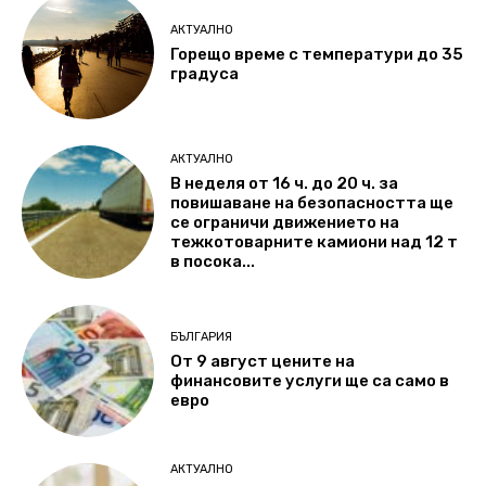
АКТУАЛНО
Горещо време с температури до 35
градуса
АКТУАЛНО
В неделя от 16 ч. до 20 ч. за
повишаване на безопасността ще
се ограничи движението на
тежкотоварните камиони над 12 т
в посока...
БЪЛГАРИЯ
От 9 август цените на
финансовите услуги ще са само в
евро
АКТУАЛНО