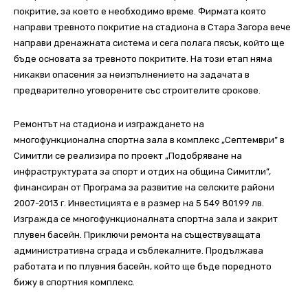
покритие, за което е необходимо време. Фирмата която
направи тревното покритие на стадиона в Стара Загора вече
направи дренажната система и сега полага пясък, който ще
бъде основата за тревното покритите. На този етап няма
никакви опасения за неизпълнението на задачата в
предварително уговорените със строителите срокове.
Ремонтът на стадиона и изграждането на
многофункционална спортна зала в комплекс „Септември” в
Симитли се реализира по проект „Подобряване на
инфраструктурата за спорт и отдих на община Симитли”,
финансиран от Програма за развитие на селските райони
2007-2013 г. Инвестицията е в размер на 5 549 801.99 лв.
Изгражда се многофункционалната спортна зала и закрит
плувен басейн. Приключи ремонта на съществуващата
административна сграда и съблекалните. Продължава
работата и по плувния басейн, който ще бъде поредното
бижу в спортния комплекс.