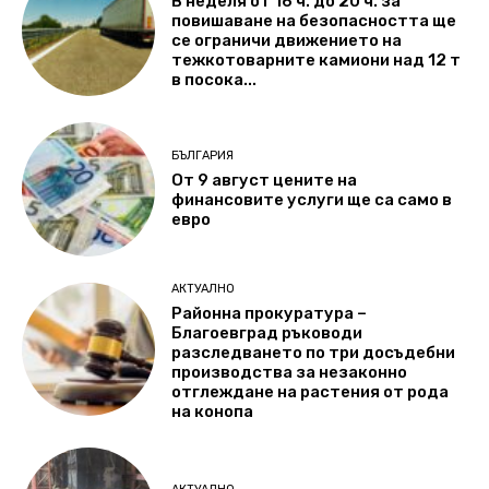
В неделя от 16 ч. до 20 ч. за
повишаване на безопасността ще
се ограничи движението на
тежкотоварните камиони над 12 т
в посока...
БЪЛГАРИЯ
От 9 август цените на
финансовите услуги ще са само в
евро
АКТУАЛНО
Районна прокуратура –
Благоевград ръководи
разследването по три досъдебни
производства за незаконно
отглеждане на растения от рода
на конопа