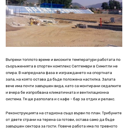
Въпреки топлото време и високите температури работата по
съоръженията в спортен комплекс Септември в Симитли не
спира. В напреднала фаза е изграждането на спортната
зала, на която остава да бъде положена настилка. Залата
вече има почти завършен вида, като са монтирани седалките
и вчера бе изпробвана климатичната и вентилационна
система. Тя ще разполага и с кафе – бар за отдих и релакс.
Реконструкцията на стадиона също върви по план. Трибуните
от двете страни на терена са готови, остава само да бъде
завършен сектора за гости. Повече работа има по тревното