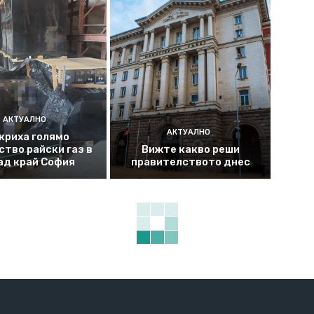
АКТУАЛНО
АКТУАЛНО
криха голямо
ство райски газ в
Вижте какво реши
ад край София
правителството днес