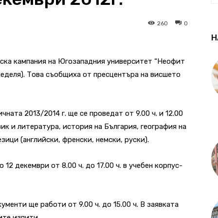
260
0
Н
ска кампания на Югозападния университет “Неофит
(неделя). Това съобщиха от пресцентъра на висшето
ата 2013/2014 г. ще се проведат от 9.00 ч. и 12.00
език и литература, история на България, география на
зици (английски, френски, немски, руски).
12 декември от 8.00 ч. до 17.00 ч. в учебен корпус-
менти ще работи от 9.00 ч. до 15.00 ч. В заявката
ите изпити.