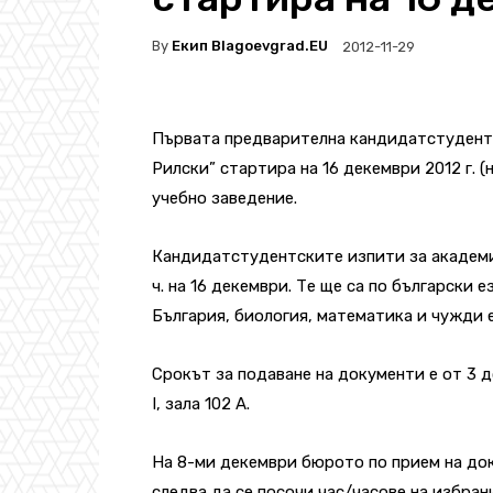
By
Екип Blagoevgrad.EU
2012-11-29
Първата предварителна кандидатстудент
Рилски” стартира на 16 декември 2012 г. 
учебно заведение.
Кандидатстудентските изпити за академичн
ч. на 16 декември. Те ще са по български 
България, биология, математика и чужди е
Срокът за подаване на документи е от 3 до 
I, зала 102 А.
На 8-ми декември бюрото по прием на доку
следва да се посочи час/часове на избран