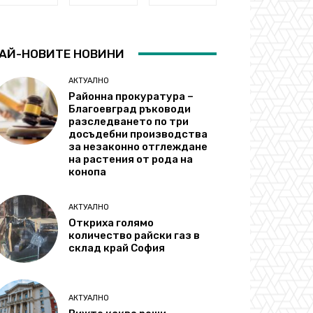
АЙ-НОВИТЕ НОВИНИ
АКТУАЛНО
Районна прокуратура –
Благоевград ръководи
разследването по три
досъдебни производства
за незаконно отглеждане
на растения от рода на
конопа
АКТУАЛНО
Откриха голямо
количество райски газ в
склад край София
АКТУАЛНО