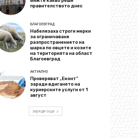
Вижте какво реши
правителството днес
БЛАГОЕВГРАД
Набелязаха строги мерки
за ограничаване
разпространението на
шарка по овцете и козите
на територията на област
Благоевград
АКТУАЛНО
Проверяват „Еконт“
заради вдигането на
куриерските услуги от 1
август
зареди още