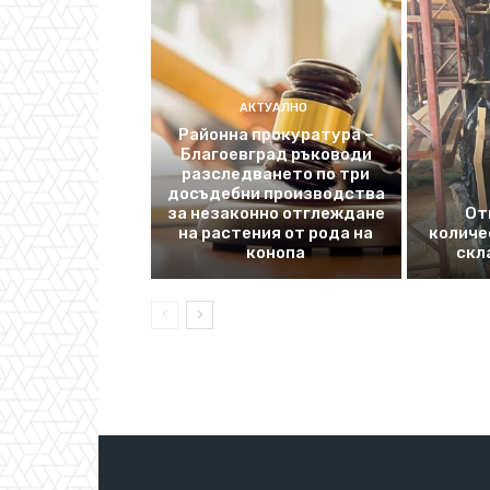
АКТУАЛНО
Районна прокуратура –
Благоевград ръководи
разследването по три
досъдебни производства
за незаконно отглеждане
От
на растения от рода на
количе
конопа
скл