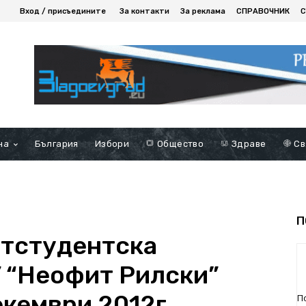
Вход / присъедините
За контакти
За реклама
СПРАВОЧНИК
С
на
България
Избори
Общество
Здраве
Св
П
атстудентска
 “Неофит Рилски”
екември 2012г.
П