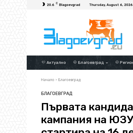
C
20.6
Blagoevgrad
Thursday, August 6, 2026
Актуално
Благоевград
Регио
Начало
Благоевград
БЛАГОЕВГРАД
Първата кандид
кампания на ЮЗУ
стартира на 16 д