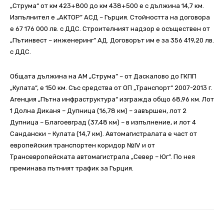
„Струма“ от км 423+800 до км 438+500 е с дължина 14,7 км.
Изпълнител е „АКТОР” АСД – Гърция. Стойността на договора
е 67 176 000 лв. с ДДС. Строителният надзор е осъществен от
„Пътинвест – инженеринг” АД. Договорът им е за 356 419,20 лв.
с ДДС.
Общата дължина на АМ „Струма” – от Даскалово до ГКПП
„Кулата“, е 150 км. Със средства от ОП „Транспорт“ 2007-2013 г.
Агенция „Пътна инфраструктура“ изгражда общо 68,96 км. Лот
1 Долна Диканя – Дупница (16,78 км) – завършен, лот 2
Дупница – Благоевград (37,48 км) – в изпълнение, и лот 4
Сандански – Кулата (14,7 км). Автомагистралата е част от
европейския транспортен коридор №IV и от
Трансевропейската автомагистрала „Север – Юг”. По нея
преминава пътният трафик за Гърция.