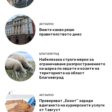
АКТУАЛНО
Вижте какво реши
правителството днес
БЛАГОЕВГРАД
Набелязаха строги мерки за
ограничаване разпространението
на шарка по овцете и козите на
територията на област
Благоевград
АКТУАЛНО
Проверяват „Еконт“ заради
вдигането на куриерските услуги
от 1 август