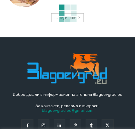
зареди още
Добре дошли в информационна агенция Blagoevgrad.eu
За контакти, реклама и въпроси:
blagoevgrad.eu@gmail.com