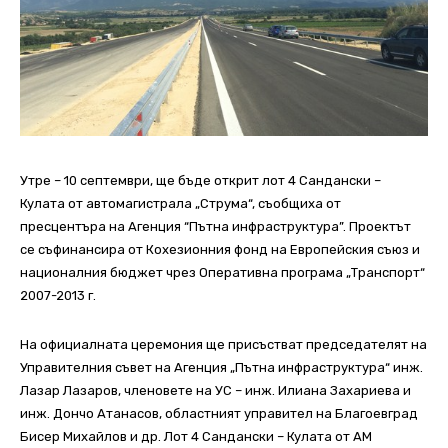
Утре – 10 септември, ще бъде открит лот 4 Сандански –
Кулата от автомагистрала „Струма“, съобщиха от
пресцентъра на Агенция “Пътна инфраструктура”. Проектът
се съфинансира от Кохезионния фонд на Европейския съюз и
националния бюджет чрез Оперативна програма „Транспорт“
2007-2013 г.
На официалната церемония ще присъстват председателят на
Управителния съвет на Агенция „Пътна инфраструктура“ инж.
Лазар Лазаров, членовете на УС – инж. Илиана Захариева и
инж. Дончо Атанасов, областният управител на Благоевград
Бисер Михайлов и др. Лот 4 Сандански – Кулата от АМ