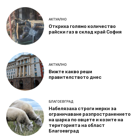
АКТУАЛНО
Откриха голямо количество
райски газ в склад край София
АКТУАЛНО
Вижте какво реши
правителството днес
БЛАГОЕВГРАД
Набелязаха строги мерки за
ограничаване разпространението
на шарка по овцете и козите на
територията на област
Благоевград