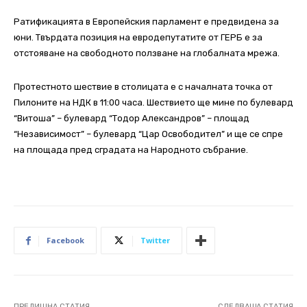
Ратификацията в Европейския парламент е предвидена за
юни. Твърдата позиция на евродепутатите от ГЕРБ е за
отстояване на свободното ползване на глобалната мрежа.
Протестното шествие в столицата е с началната точка от
Пилоните на НДК в 11:00 часа. Шествието ще мине по булевард
“Витоша” – булевард “Тодор Александров” – площад
“Независимост” – булевард “Цар Освободител” и ще се спре
на площада пред сградата на Народното събрание.
Facebook
Twitter
ПРЕДИШНА СТАТИЯ
СЛЕДВАЩА СТАТИЯ