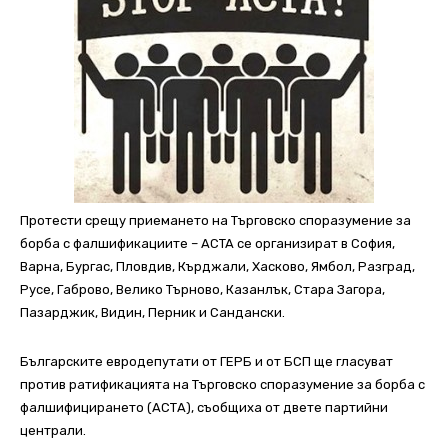
Протести срещу приемането на Търговско споразумение за
борба с фалшификациите – ACTA се организират в София,
Варна, Бургас, Пловдив, Кърджали, Хасково, Ямбол, Разград,
Русе, Габрово, Велико Търново, Казанлък, Стара Загора,
Пазарджик, Видин, Перник и Сандански.
Българските евродепутати от ГЕРБ и от БСП ще гласуват
против ратификацията на Търговско споразумение за борба с
фалшифицирането (АСТА), съобщиха от двете партийни
централи.