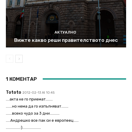
АКТУАЛНО
Вижте какво реши правителството днес
1 КОМЕНТАР
Tototo
2012-02-13 At 10:45
….акта ке го приемат……..
…….но нема да го изпълняват……..
…….всеко чудо за 3 дни………..
…..Андрешко все пак си е европеец……
…………….:)…………………