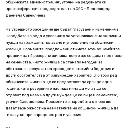
общинската администрация”, уточни на редовната си
пресконференция председателят на ОбС – Благоевград
Даниела Савеклиева.
На утрешното заседание ще бъдат гласувани и изменения в
Наредбата за реда и условията за установяване на жилищни
нужди на граждани, ползване и управление на общински
жилища. Промените, предложени от кмета Атанас Камбитов,
предвиждат 4 резервни жилища, които ще се дават под наем
на семейства, чиито жилища са станали негодни за
обитаване в резултат на природни и стихийни бедствия и
други обстоятелства от извънреден характер.
„По този ред
общинските жилища ще се предоставят за срок до една
година, като резервните жилища няма да могат да се
отдават под наем на други нуждаещи се лица и семейства”,
уточни Саведклиева. Промените в наредбата отново ще
дават възможност на наемателите на общински жилища да
ги закупят при определен ред и условия.