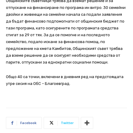
Общинските съветници трябва да вземат решение и за
отпускане на финансиране по програма ин витро. 30 семейни
двойки и живеещи на семейни начала са подали заявления
да бъдат финансово подпомогнати от общинския бюджет по
тази програма, като осигурените по програмата средства
стигат за 29 от тях. За да се помогне и на последното
семейство, подало искане за финансова помощ, по
предложение на кмета Камбитов, Общинският съвет трябва
да вземе решение да се осигурят необходими средства от
парите, отпускани за еднократни социални помощи.
Общо 40 са точки, включени в дневния ред на предстоящата
утре сесия на ОбС – Благоевград.
Facebook
Twitter