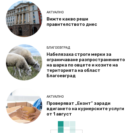
АКТУАЛНО
Вижте какво реши
правителството днес
БЛАГОЕВГРАД
Набелязаха строги мерки за
ограничаване разпространението
на шарка по овцете и козите на
територията на област
Благоевград
АКТУАЛНО
Проверяват „Еконт“ заради
вдигането на куриерските услуги
от 1 август