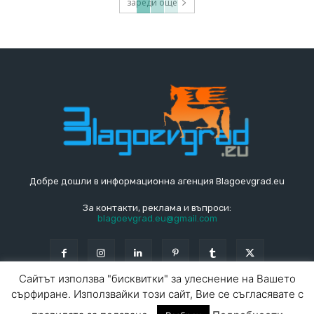
зареди още
Добре дошли в информационна агенция Blagoevgrad.eu
За контакти, реклама и въпроси:
blagoevgrad.eu@gmail.com
Сайтът използва "бисквитки" за улеснение на Вашето
сърфиране. Използвайки този сайт, Вие се съгласявате с
© Blagoevgrad.EU 2010 - 2026
Общи условия
|