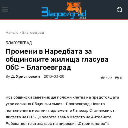
Начало
Благоевград
БЛАГОЕВГРАД
Промени в Наредбата за
общинските жилища гласува
ОбС – Благоевград
By
Д. Христовски
2013-03-28
199
0
Нов общински съветник ще положи клетва на предстоящата
утре сесия на Общински съвет – Благоевград. Новото
попълнения в местния парламент е Лъчезар Станински от
листата на ГЕРБ. „Колегата заема мястото на Антоанета
Робева, която стана шеф на дирекция „Строителство“ в