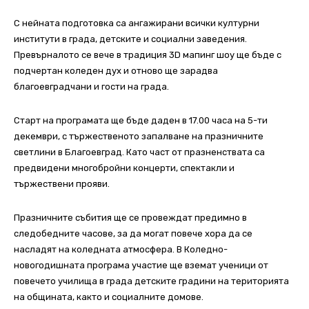
С нейната подготовка са ангажирани всички културни
институти в града, детските и социални заведения.
Превърналото се вече в традиция 3D мапинг шоу ще бъде с
подчертан коледен дух и отново ще зарадва
благоевградчани и гости на града.
Старт на програмата ще бъде даден в 17.00 часа на 5-ти
декември, с тържественото запалване на празничните
светлини в Благоевград. Като част от празненствата са
предвидени многобройни концерти, спектакли и
тържествени прояви.
Празничните събития ще се провеждат предимно в
следобедните часове, за да могат повече хора да се
насладят на коледната атмосфера. В Коледно-
новогодишната програма участие ще вземат ученици от
повечето училища в града детските градини на територията
на общината, както и социалните домове.