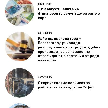
БЪЛГАРИЯ
От 9 август цените на
финансовите услуги ще са само в
евро
АКТУАЛНО
Районна прокуратура –
Благоевград ръководи
разследването по три досъдебни
производства за незаконно
отглеждане на растения от рода
на конопа
АКТУАЛНО
Откриха голямо количество
райски газ в склад край София