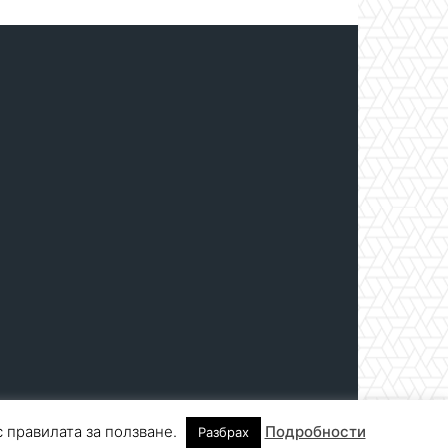
с правилата за ползване.
Подробности
Разбрах
нтакти
За реклама
СПРАВОЧНИК
СЪБИТИЯ