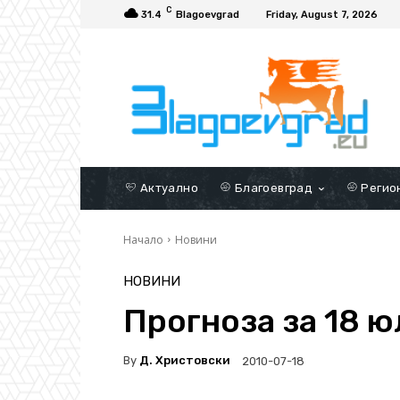
C
31.4
Blagoevgrad
Friday, August 7, 2026
Актуално
Благоевград
Регио
Начало
Новини
НОВИНИ
Прогноза за 18 ю
By
Д. Христовски
2010-07-18