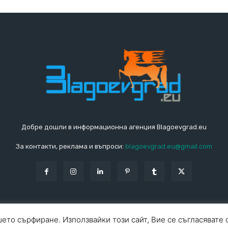
Добре дошли в информационна агенция Blagoevgrad.eu
За контакти, реклама и въпроси:
blagoevgrad.eu@gmail.com
ето сърфиране. Използвайки този сайт, Вие се съгласявате 
За ко