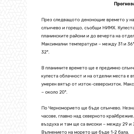
Прогноза
През следващото денонощие времето у нас
слънчево и горещо, съобщи НИМХ. Купеста
планинските райони и до вечерта на отде
Максимални температури – между 31 и 36°
32°.
В планините времето ще е предимно слънч
купеста облачност и на отделни места е 
умерен вятър от изток-североизток. Макси
– около 20°.
По Черноморието ще бъде слънчево. Незн
часове, главно над северното крайбрежие
въздуха и там ще са високи – между 29 и 
Вълнението на морето ще бъде 1-2 бала.