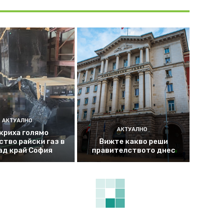
АКТУАЛНО
АКТУАЛНО
криха голямо
ство райски газ в
Вижте какво реши
ад край София
правителството днес