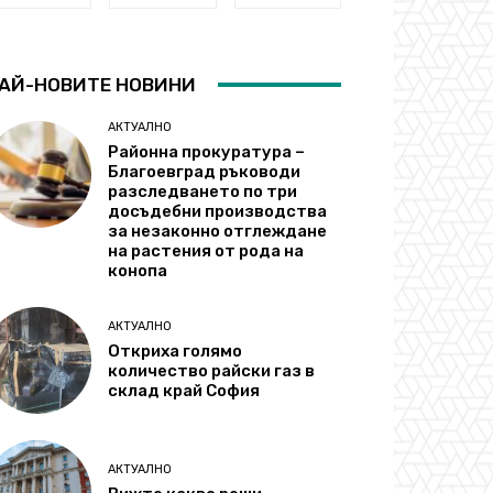
АЙ-НОВИТЕ НОВИНИ
АКТУАЛНО
Районна прокуратура –
Благоевград ръководи
разследването по три
досъдебни производства
за незаконно отглеждане
на растения от рода на
конопа
АКТУАЛНО
Откриха голямо
количество райски газ в
склад край София
АКТУАЛНО