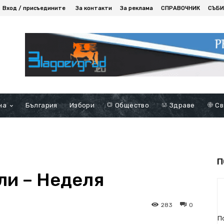
Вход / присъедините
За контакти
За реклама
СПРАВОЧНИК
СЪБИ
на
България
Избори
Общество
Здраве
Св
П
ли – Неделя
283
0
П