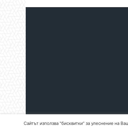
Сайтът използва "бисквитки" за улеснение на Ваш
© Blagoevgrad.EU 2010 - 2026
Общи условия
|