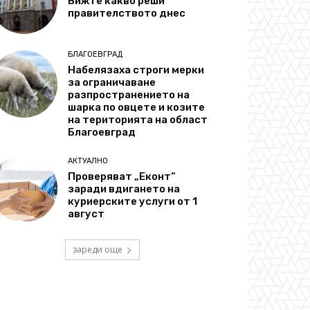
Вижте какво реши
правителството днес
БЛАГОЕВГРАД
Набелязаха строги мерки
за ограничаване
разпространението на
шарка по овцете и козите
на територията на област
Благоевград
АКТУАЛНО
Проверяват „Еконт“
заради вдигането на
куриерските услуги от 1
август
зареди още