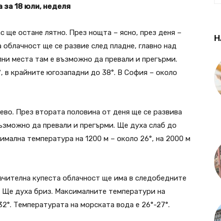
 за 18 юли, неделя
 ще остане лятно. През нощта – ясно, през деня –
Н
 облачност ще се развие след пладне, главно над
лни места там е възможно да превали и прегърми.
, в крайните югозападни до 38°. В София – около
ево. През втората половина от деня ще се развива
възможно да превали и прегърми. Ще духа слаб до
мална температура на 1200 м – около 26°, на 2000 м
ачителна купеста облачност ще има в следобедните
. Ще духа бриз. Максималните температури на
32°. Температурата на морската вода е 26°-27°.