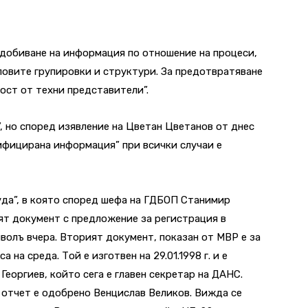
идобиване на информация по отношение на процеси,
ловите групировки и структури. За предотвратяване
ост от техни представители”.
, но според изявление на Цветан Цветанов от днес
сифицирана информация” при всички случаи е
уда”, в която според шефа на ГДБОП Станимир
ят документ с предложение за регистрация в
волъ вчера. Вторият документ, показан от МВР е за
на среда. Той е изготвен на 29.01.1998 г. и е
еоргиев, който сега е главен секретар на ДАНС.
 отчет е одобрено Венцислав Великов. Вижда се