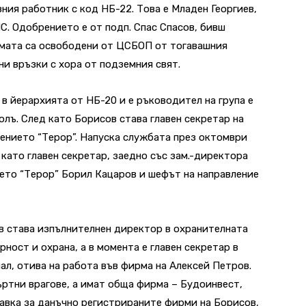
ния работник с код НБ-22. Това е Младен Георгиев,
С. Одобрението е от подп. Спас Спасов, бивш
амата са освободени от ЦСБОП от тогавашния
и връзки с хора от подземния свят.
в йерархията от НБ-20 и е ръководител на група е
олъ. След като Борисов става главен секретар на
лението “Терор”. Напуска службата през октомври
 като главен секретар, заедно със зам.-директора
ето “Терор” Борил Кацаров и шефът на направление
в става изпълнителнен директор в охранителната
ност и охрана, а в момента е главен секретар в
ал, отива на работа във фирма на Алексей Петров.
ъртни врагове, а имат обща фирма – Будоинвест,
равка за данъчно регистрираните фирми на Борисов,