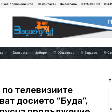
Вход / присъедините
За контакти
За реклама
СПРАВОЧНИК
СЪБ
на
България
Избори
Общество
Здраве
Св
П
 по телевизиите
ват досието “Буда”,
 пусна продължение
П