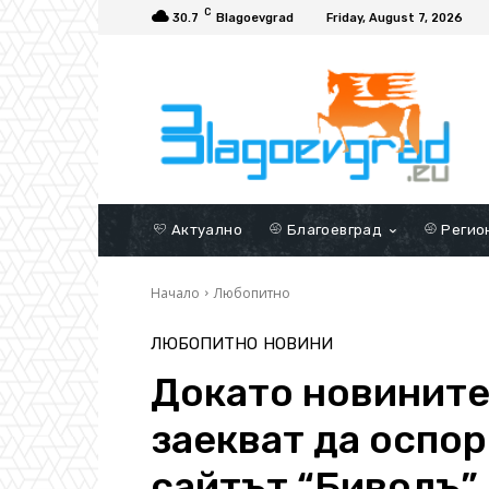
C
30.7
Blagoevgrad
Friday, August 7, 2026
Актуално
Благоевград
Регио
Начало
Любопитно
ЛЮБОПИТНО
НОВИНИ
Докато новините
заекват да оспор
сайтът “Биволъ”