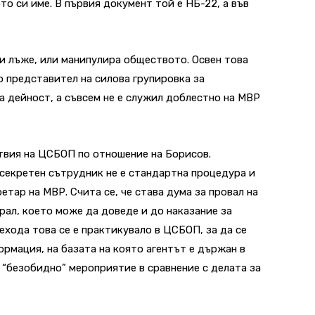
то си име. В първия документ той е НБ-22, а във
и лъже, или манипулира обществото. Освен това
о представител на силова групировка за
а дейност, а съвсем не е служил доблестно на МВР
твия на ЦСБОП по отношение на Борисов.
секретен сътрудник не е стандартна процедура и
етар на МВР. Счита се, че става дума за провал на
рал, което може да доведе и до наказание за
ехода това се е практикувало в ЦСБОП, за да се
мация, на базата на която агентът е държан в
“безобидно” мероприятие в сравнение с делата за