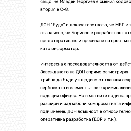
също, че Младен Георгиев е сменил кодово
втория е C-8.
ДОН “Буда” е доказателството, че МВР ил
става ясно, че Борисов е разработван кат
предотвратяване и пресичане на престъпн
като информатор.
Интересна е последователността от дейс
Завеждането на ДОН спрямо регистриран 
трябва да бъде утвърдено от главния секр
вербовката и елементът се е криминализи
водещия офицер. Но в мътните води на пр
разшири и задълбочи компроматната инфор
подчинение. ДОН всъщност е относително 
оперативна разработка (ДОР и т.н.).