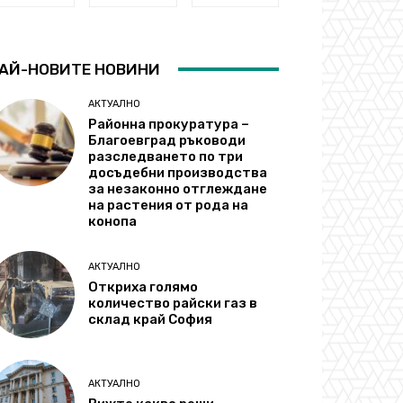
АЙ-НОВИТЕ НОВИНИ
АКТУАЛНО
Районна прокуратура –
Благоевград ръководи
разследването по три
досъдебни производства
за незаконно отглеждане
на растения от рода на
конопа
АКТУАЛНО
Откриха голямо
количество райски газ в
склад край София
АКТУАЛНО