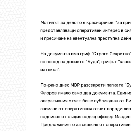
Мотивът за делото е красноречив: “за пр
представляващи оперативен интерес в си
и пресичане на евентуална престъпна дейн
На документа има гриф “Строго Секретно”
по повод на досието “Буда”, грифът “кла
изтекъл”.
По-рано днес МВР разсекрети папката “Б
Флоров имало само два документа. Едини
оперативния отчет беше публикуван от Би
снемане от оперативния отчет поради липса 
подписан от същия водещ офицер Младен Г
Предложението за сваляне от оперативен