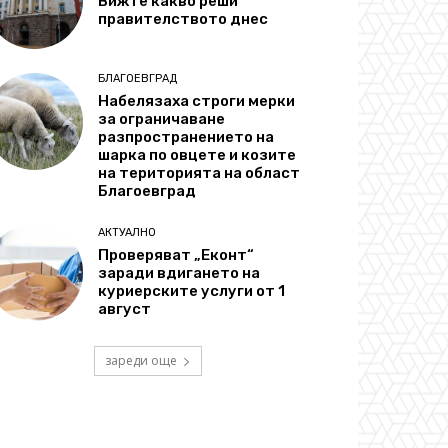
Вижте какво реши
правителството днес
БЛАГОЕВГРАД
Набелязаха строги мерки
за ограничаване
разпространението на
шарка по овцете и козите
на територията на област
Благоевград
АКТУАЛНО
Проверяват „Еконт“
заради вдигането на
куриерските услуги от 1
август
зареди още