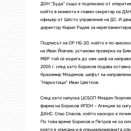
ДОН “Буда” също е подписано от оператив
който в момента е главен секретар на ДАН
офицер от Шесто управление на ДС. И дв
директор Кирил Радев за нерегламентиран
Подписът на ОР НБ-20, който е по-високо 
на Иван Йовчев, установи проверка на Бив
МВР той се издига до зам.-шеф на направ
2005 г. след като Борисов подава оставка
Красимир Младенов, шефът на направлени
“Наркотици” Иван Цветков.
След като напуска ЦСБОП Младен Георгие
фирма на Борисов ИПОН – Агенция за сигур
ДАНС. Спас Спасов, който наскоро е почин
По това време Борисов и Петров не са см
която е описана и в специализираната сп