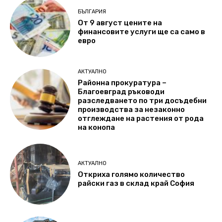
БЪЛГАРИЯ
От 9 август цените на
финансовите услуги ще са само в
евро
АКТУАЛНО
Районна прокуратура –
Благоевград ръководи
разследването по три досъдебни
производства за незаконно
отглеждане на растения от рода
на конопа
АКТУАЛНО
Откриха голямо количество
райски газ в склад край София