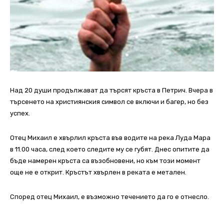
Над 20 души продължават да търсят кръста в Петрич. Вчера в
търсенето на християнския символ се включи и багер, но без
успех.
Отец Михаил е хвърлил кръста във водите на река Луда Мара
в 11.00 часа, след което следите му се губят. Днес опитите да
бъде намерен кръста са възобновени, но към този момент
още не е открит. Кръстът хвърлен в реката е метален.
Според отец Михаил, е възможно течението да го е отнесло.