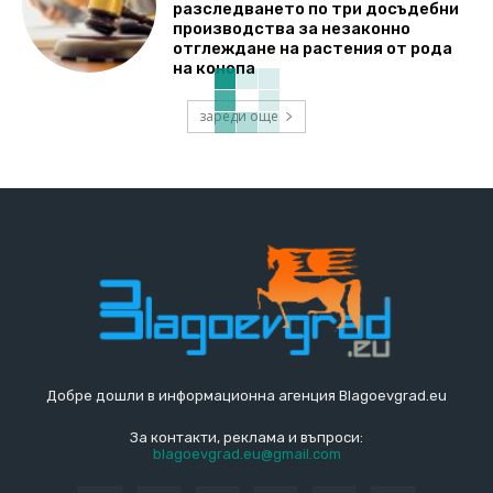
разследването по три досъдебни
производства за незаконно
отглеждане на растения от рода
на конопа
зареди още
Добре дошли в информационна агенция Blagoevgrad.eu
За контакти, реклама и въпроси:
blagoevgrad.eu@gmail.com