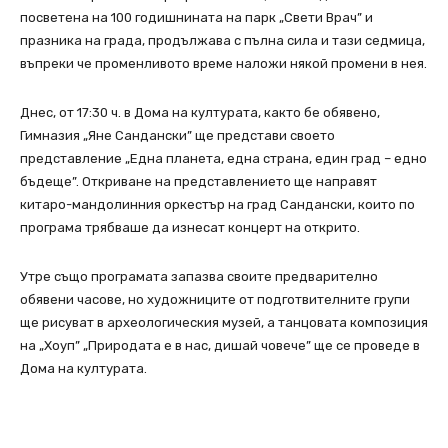
посветена на 100 годишнината на парк „Свети Врач” и
празника на града, продължава с пълна сила и тази седмица,
въпреки че променливото време наложи някой промени в нея.
Днес, от 17:30 ч. в Дома на културата, както бе обявено,
Гимназия „Яне Сандански” ще представи своето
представление „Една планета, една страна, един град – едно
бъдеще”. Откриване на представлението ще направят
китаро-мандолинния оркестър на град Сандански, които по
програма трябваше да изнесат концерт на открито.
Утре също програмата запазва своите предварително
обявени часове, но художниците от подготвителните групи
ще рисуват в археологическия музей, а танцовата композиция
на „Хоуп” „Природата е в нас, дишай човече” ще се проведе в
Дома на културата.