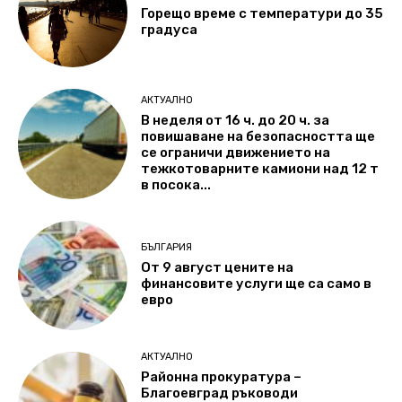
Горещо време с температури до 35
градуса
АКТУАЛНО
В неделя от 16 ч. до 20 ч. за
повишаване на безопасността ще
се ограничи движението на
тежкотоварните камиони над 12 т
в посока...
БЪЛГАРИЯ
От 9 август цените на
финансовите услуги ще са само в
евро
АКТУАЛНО
Районна прокуратура –
Благоевград ръководи