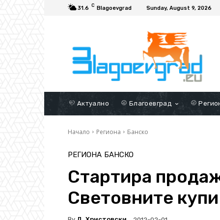
C
31.6
Blagoevgrad
Sunday, August 9, 2026
Актуално
Благоевград
Регио
Начало
Региона
Банско
РЕГИОНА
БАНСКО
Стартира продаж
Световните купи 
By
Д. Христовски
2012-02-01