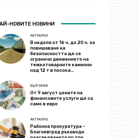
АЙ-НОВИТЕ НОВИНИ
АКТУАЛНО
В неделя от 16 ч. до 20 ч. за
повишаване на
безопасността ще се
ограничи движението на
тежкотоварните камиони
над 12 т в посока...
БЪЛГАРИЯ
От 9 август цените на
финансовите услуги ще са
само в евро
АКТУАЛНО
Районна прокуратура –
Благоевград ръководи
разследването по три