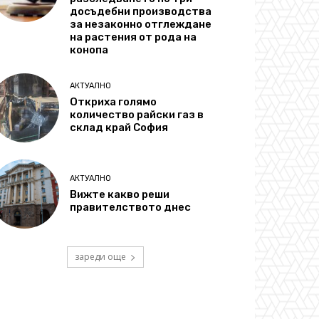
досъдебни производства
за незаконно отглеждане
на растения от рода на
конопа
АКТУАЛНО
Откриха голямо
количество райски газ в
склад край София
АКТУАЛНО
Вижте какво реши
правителството днес
зареди още