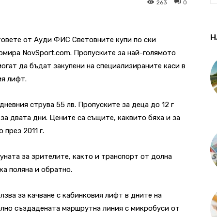
263
0
Н
товете от Ауди ФИС Световните купи по ски
рмира NovSport.com. Пропуските за най-голямото
могат да бъдат закупени на специализираните каси в
ия лифт.
дневния струва 55 лв. Пропуските за деца до 12 г
 за двата дни. Цените са същите, каквито бяха и за
 през 2011 г.
уната за зрителите, както и транспорт от долна
а поляна и обратно.
лзва за качване с кабинковия лифт в дните на
ално създадената маршрутна линия с микробуси от