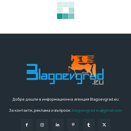
Добре дошли в информационна агенция Blagoevgrad.eu
За контакти, реклама и въпроси:
blagoevgrad.eu@gmail.com