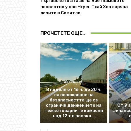
Търговското аташе на Виетнамското
посолство у нас Нгуен Тхай Хоа заряза
лозите в Симитли
ПРОЧЕТЕТЕ ОЩЕ..
АКТУАЛНО
В неделя от 16 ч. до 20 ч.
за повишаване на
безопасността ще се
ограничи движението на
От 9 
тежкотоварните камиони
финансо
над 12 т в посока...