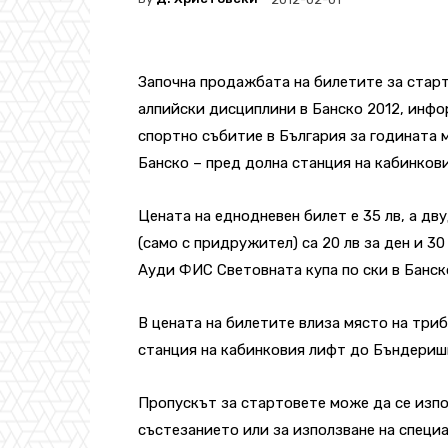
Започна продажбата на билетите за стар
алпийски дисциплини в Банско 2012, инфо
спортно събитие в България за годината 
Банско – пред долна станция на кабинков
Цената на еднодневен билет е 35 лв, а дву
(само с придружител) са 20 лв за ден и 30
Ауди ФИС Световната купа по ски в Банско
В цената на билетите влиза място на триб
станция на кабинковия лифт до Бъндеришк
Пропускът за стартовете може да се изпо
състезанието или за използване на специ