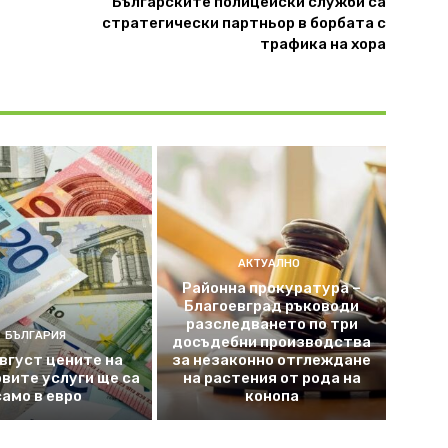
Българските полицейски служби са
стратегически партньор в борбата с
трафика на хора
АКТУАЛНО
Районна прокуратура –
Благоевград ръководи
разследването по три
БЪЛГАРИЯ
досъдебни производства
август цените на
за незаконно отглеждане
вите услуги ще са
на растения от рода на
само в евро
конопа