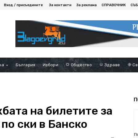
Вход / присъедините
За контакти
За реклама
СПРАВОЧНИК
СЪБ
на
България
Избори
Общество
Здраве
Св
П
бата на билетите за
по ски в Банско
П