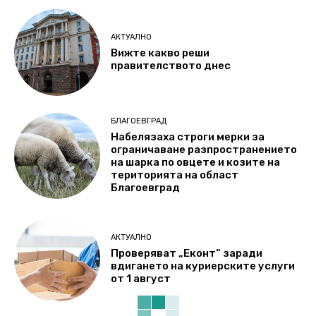
АКТУАЛНО
Вижте какво реши
правителството днес
БЛАГОЕВГРАД
Набелязаха строги мерки за
ограничаване разпространението
на шарка по овцете и козите на
територията на област
Благоевград
АКТУАЛНО
Проверяват „Еконт“ заради
вдигането на куриерските услуги
от 1 август