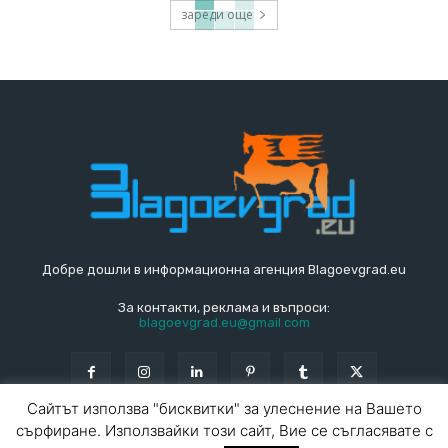
зареди още
Добре дошли в информационна агенция Blagoevgrad.eu
За контакти, реклама и въпроси:
blagoevgrad.eu@gmail.com
Сайтът използва "бисквитки" за улеснение на Вашето
сърфиране. Използвайки този сайт, Вие се съгласявате с