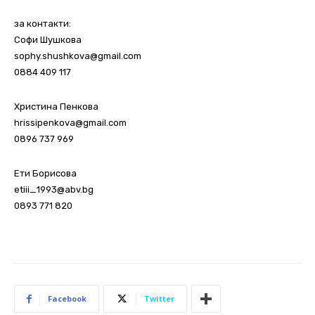
за контакти:
Софи Шушкова
sophy.shushkova@gmail.com
0884 409 117
Христина Пенкова
hrissipenkova@gmail.com
0896 737 969
Ети Борисова
etiii_1993@abv.bg
0893 771 820
Facebook
Twitter