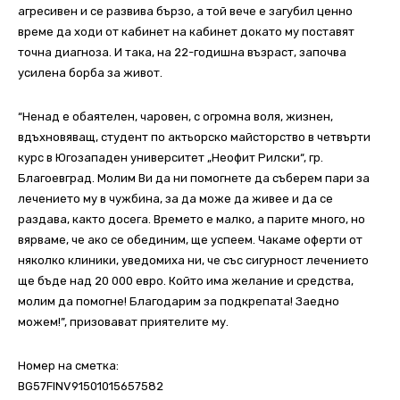
агресивен и се развива бързо, а той вече е загубил ценно
време да ходи от кабинет на кабинет докато му поставят
точна диагноза. И така, на 22-годишна възраст, започва
усилена борба за живот.
“Ненад e обаятелен, чаровен, с огромна воля, жизнен,
вдъхновяващ, студент по актьорско майсторство в четвърти
курс в Югозападен университет „Неофит Рилски“, гр.
Благоевград. Молим Ви да ни помогнете да съберем пари за
лечението му в чужбина, за да може да живее и да се
раздава, както досега. Времето е малко, а парите много, но
вярвамe, че ако се обединим, ще успеем. Чакаме оферти от
няколко клиники, уведомиха ни, че със сигурност лечението
ще бъде над 20 000 евро. Който има желание и средства,
молим да помогне! Благодарим за подкрепата! Заедно
можем!”, призовават приятелите му.
Номер на сметка:
BG57FINV91501015657582