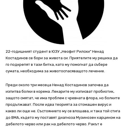
22-годишният студент в ЮЗУ „Неофит Рилски“ Ненад
Костадинов се бори за живота си. Приятелите му решиха да
го подкрепят в тази битка, като му помогнат да събере
сумата, необходима за животоспасяващото лечение.
Преди около три месеца Ненад Костадинов започва да
изпитва болки в корема. Лекарите му изписват пробиотик,
защото смятат, че има проблем с чревната флора, но болките
продължават. После идва теорията за стомашен вирус и
какво ли още не. Състоянието му се влошава, и така той стига
до ВМА, където му поставят диагноза Музинозен карцином на
дебелото черво или рак на дебелото черво. Ракът е