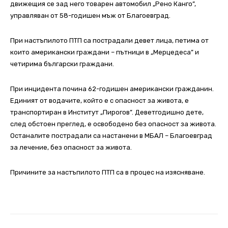
движещия се зад него товарен автомобил „Рено Канго”,
управляван от 58-годишен мъж от Благоевград.
При настъпилото ПТП са пострадали девет лица, петима от
които американски граждани – пътници в „Мерцедесa” и
четирима български граждани.
При инцидента почина 62-годишен американски гражданин.
Единият от водачите, който е с опасност за живота, е
транспортиран в Институт „Пирогов”. Деветгодишно дете,
след обстоен преглед, е освободено без опасност за живота.
Останалите пострадали са настанени в МБАЛ – Благоевград
за лечение, без опасност за живота.
Причините за настъпилото ПТП са в процес на изясняване.