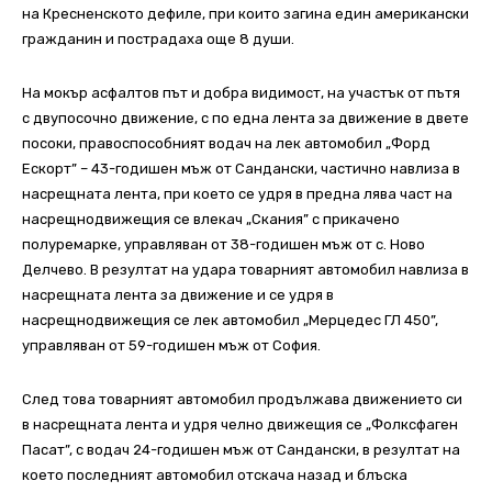
на Кресненското дефиле, при които загина един американски
гражданин и пострадаха още 8 души.
На мокър асфалтов път и добра видимост, на участък от пътя
с двупосочно движение, с по една лента за движение в двете
посоки, правоспособният водач на лек автомобил „Форд
Ескорт” – 43-годишен мъж от Сандански, частично навлиза в
насрещната лента, при което се удря в предна лява част на
насрещнодвижещия се влекач „Скания” с прикачено
полуремарке, управляван от 38-годишен мъж от с. Ново
Делчево. В резултат на удара товарният автомобил навлиза в
насрещната лента за движение и се удря в
насрещнодвижещия се лек автомобил „Мерцедес ГЛ 450”,
управляван от 59-годишен мъж от София.
След това товарният автомобил продължава движението си
в насрещната лента и удря челно движещия се „Фолксфаген
Пасат”, с водач 24-годишен мъж от Сандански, в резултат на
което последният автомобил отскача назад и блъска