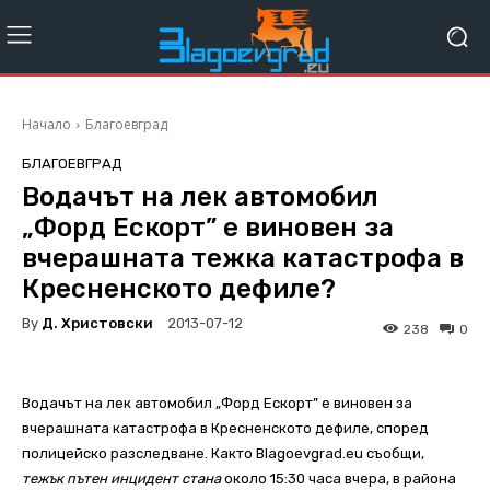
Начало
Благоевград
БЛАГОЕВГРАД
Водачът на лек автомобил
„Форд Ескорт” е виновен за
вчерашната тежка катастрофа в
Кресненското дефиле?
By
Д. Христовски
2013-07-12
238
0
Водачът на лек автомобил „Форд Ескорт” е виновен за
вчерашната катастрофа в Кресненското дефиле, според
полицейско разследване. Както Blagoevgrad.eu съобщи,
тежък пътен инцидент стана
около 15:30 часа вчера, в района