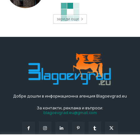
зареди още
Добре дошли в информационна агенция Blagoevgrad.eu
За контакти, реклама и въпроси:
blagoevgrad.eu@gmail.com