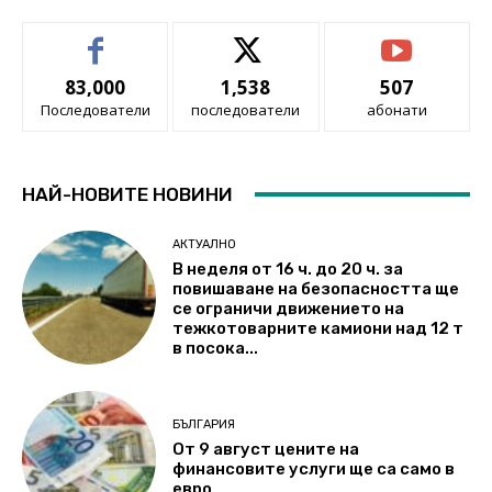
83,000
1,538
507
Последователи
последователи
абонати
НАЙ-НОВИТЕ НОВИНИ
АКТУАЛНО
В неделя от 16 ч. до 20 ч. за
повишаване на безопасността ще
се ограничи движението на
тежкотоварните камиони над 12 т
в посока...
БЪЛГАРИЯ
От 9 август цените на
финансовите услуги ще са само в
евро