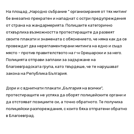
На площад „Народно събрание ” организирания от тях митинг
бе внезапно прекратен и нападнат с остри предупреждения
от страна на жандармерията. Полицаите категорично
отхвърлиха възможността протестиращите да развеят
своите плакати и знамената с обяснението, че няма как да се
провеждат два нерегламентирани митинга на едно и също
място – против правителството на г-н Орешарски и за него.
Полицията отправи заплахи за задържане на
благоевградската група, като твърдеше, че те нарушават
закона на Република България.
Дори и с вднигнати плакати „България на всички”,
протестиращите не успяха да оборят полицейските органи и
да отстояват позициите си, а точно обратното. Те получиха
полицейски разпореждания, с които бяха отпратени обратно
в Благоевград.