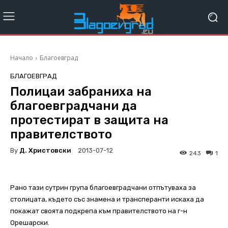
Начало
Благоевград
БЛАГОЕВГРАД
Полицаи забраниха на
благоевградчани да
протестират в защита на
правителството
By
Д. Христовски
2013-07-12
243
1
Рано тази сутрин група благоевградчани отпътуваха за
столицата, където със знамена и трансперанти искаха да
покажат своята подкрепа към правителството на г-н
Орешарски.