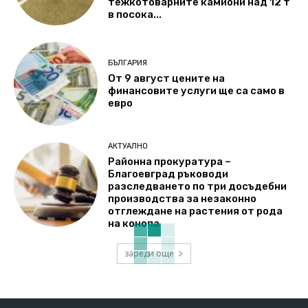
тежкотоварните камиони над 12 т
в посока...
БЪЛГАРИЯ
От 9 август цените на
финансовите услуги ще са само в
евро
АКТУАЛНО
Районна прокуратура –
Благоевград ръководи
разследването по три досъдебни
производства за незаконно
отглеждане на растения от рода
на конопа
зареди още