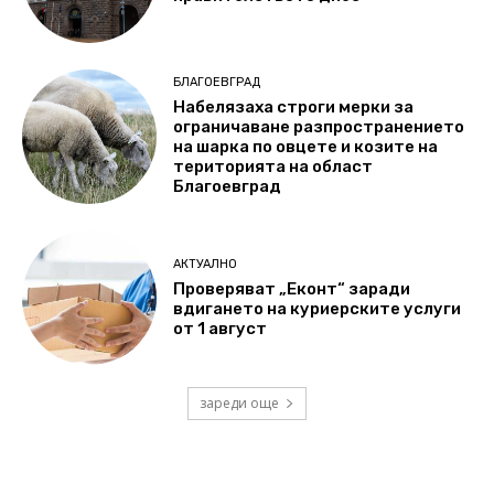
БЛАГОЕВГРАД
Набелязаха строги мерки за
ограничаване разпространението
на шарка по овцете и козите на
територията на област
Благоевград
АКТУАЛНО
Проверяват „Еконт“ заради
вдигането на куриерските услуги
от 1 август
зареди още