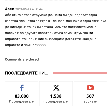
Asen
2013-05-29 At 21:44
Абе стига с това струмско де, нема ли да направат една
свестна площатка за игра в Еленово, почнаха с една стигнаха
до никъде , и такак си остана . Земете помислете малко
повече и за другите квартали стига само Струмско ми
оправате, та нали и ние си плащаме данъците , защо не
оправяте и при нас?????
Comments are closed.
ПОСЛЕДВАЙТЕ НИ...
83,000
1,538
507
Последователи
последователи
абонати