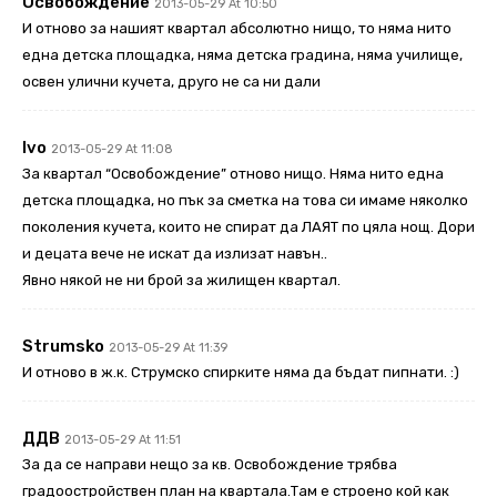
Освобождение
2013-05-29 At 10:50
И отново за нашият квартал абсолютно нищо, то няма нито
една детска площадка, няма детска градина, няма училище,
освен улични кучета, друго не са ни дали
Ivo
2013-05-29 At 11:08
За квартал “Освобождение” отново нищо. Няма нито една
детска площадка, но пък за сметка на това си имаме няколко
поколения кучета, които не спират да ЛАЯТ по цяла нощ. Дори
и децата вече не искат да излизат навън..
Явно някой не ни брой за жилищен квартал.
Strumsko
2013-05-29 At 11:39
И отново в ж.к. Струмско спирките няма да бъдат пипнати. :)
ДДВ
2013-05-29 At 11:51
За да се направи нещо за кв. Освобождение трябва
градоостройствен план на квартала.Там е строено кой как