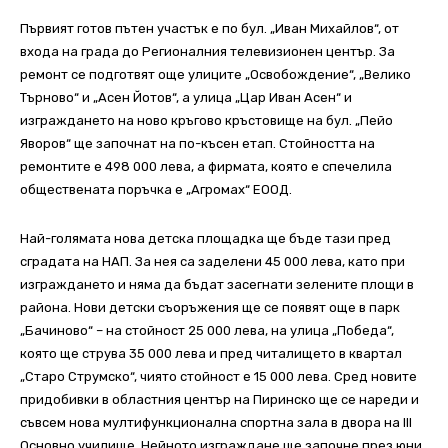
Първият готов пътен участък е по бул. „Иван Михайлов“, от
входа на града до Регионалния телевизионен център. За
ремонт се подготвят още улиците „Освобождение“, „Велико
Търново“ и „Асен Йотов“, а улица „Цар Иван Асен“ и
изграждането на ново кръгово кръстовище на бул. „Пейо
Яворов“ ще започнат на по-късен етап. Стойността на
ремонтите е 498 000 лева, а фирмата, която е спечелила
обществената поръчка е „Агромах“ ЕООД.
Най-голямата нова детска площадка ще бъде тази пред
сградата на НАП. За нея са заделени 45 000 лева, като при
изграждането и няма да бъдат засегнати зелените площи в
района. Нови детски съоръжения ще се появят още в парк
„Бачиново“ – на стойност 25 000 лева, на улица „Победа“,
която ще струва 35 000 лева и пред читалището в квартал
„Старо Струмско“, чиято стойност е 15 000 лева. Сред новите
придобивки в областния център на Пиринско ще се нареди и
съвсем нова мултифункционална спортна зала в двора на III
Основно училище. Нейното изграждане ще започне през юни,