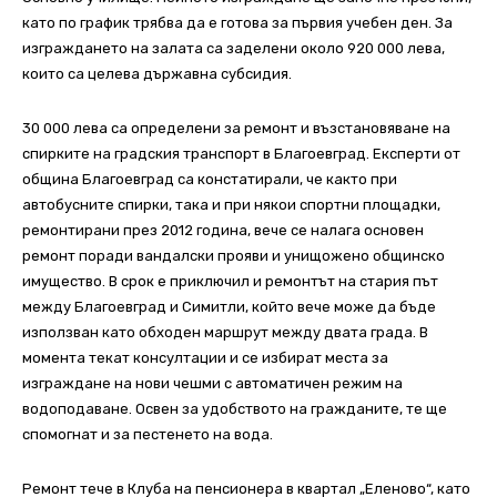
като по график трябва да е готова за първия учебен ден. За
изграждането на залата са заделени около 920 000 лева,
които са целева държавна субсидия.
30 000 лева са определени за ремонт и възстановяване на
спирките на градския транспорт в Благоевград. Експерти от
община Благоевград са констатирали, че както при
автобусните спирки, така и при някои спортни площадки,
ремонтирани през 2012 година, вече се налага основен
ремонт поради вандалски прояви и унищожено общинско
имущество.
В срок е приключил и ремонтът на стария път
между Благоевград и Симитли, който вече може да бъде
използван като обходен маршрут между двата града. В
момента текат консултации и се избират места за
изграждане на нови чешми с автоматичен режим на
водоподаване. Освен за удобството на гражданите, те ще
спомогнат и за пестенето на вода.
Ремонт тече в Клуба на пенсионера в квартал „Еленово“, като