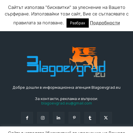
Добре дошли в информационна агенция Blagoevgrad.eu
За контакти, реклама и въпроси:
blagoevgrad.eu@gmail.com