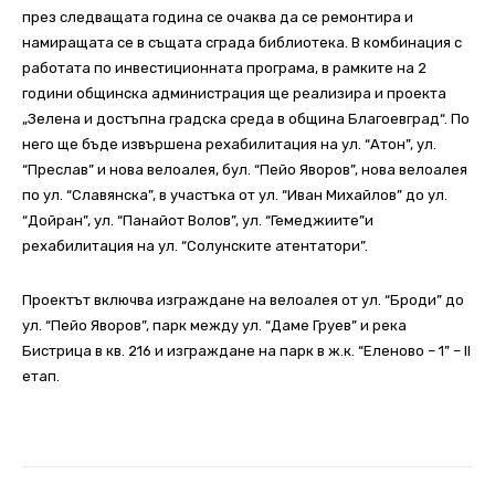
през следващата година се очаква да се ремонтира и
намиращата се в същата сграда библиотека. В комбинация с
работата по инвестиционната програма, в рамките на 2
години общинска администрация ще реализира и проекта
„Зелена и достъпна градска среда в община Благоевград“. По
него ще бъде извършена рехабилитация на ул. “Атон”, ул.
“Преслав” и нова велоалея, бул. “Пейо Яворов”, нова велоалея
по ул. “Славянска”, в участъка от ул. “Иван Михайлов” до ул.
“Дойран”, ул. “Панайот Волов”, ул. “Гемеджиите”и
рехабилитация на ул. “Солунските атентатори”.
Проектът включва изграждане на велоалея от ул. “Броди” до
ул. “Пейо Яворов”, парк между ул. “Даме Груев” и река
Бистрица в кв. 216 и изграждане на парк в ж.к. “Еленово – 1” – II
етап.