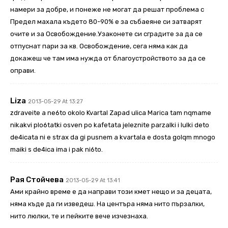
намери за добре, и понеже не могат да решат проблема с
Предел махала където 80-90% е за събаеяне си затварят
очите и за Освобождение.Узаконете си сградите за да се
отпуснат пари за кв. Освобождение, сега няма как да
докажеш че там има нужда от благоустройството за да се
оправи.
Liza
2013-05-29 At 13:27
zdraveite a ne6to okolo Kvartal Zapad ulica Marica tam nqmame
nikakvi plo6tatki osven po kafetata jeleznite parzalki i lulki deto
de4icata ni e strax da gi pusnem a kvartala e dosta golqm mnogo
maiki s de4ica ima i pak ni6to.
Рая Стойчева
2013-05-29 At 13:41
Ами крайно време е да направи този кмет нещо и за децата,
няма къде да ги изведеш. На центъра няма нито пързалки,
нито люлки, те и пейките вече изчезнаха.