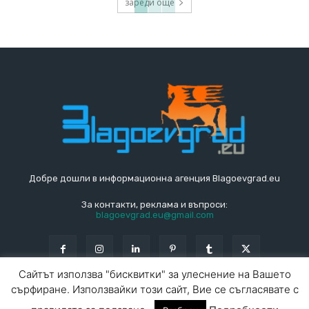
зареди още
Добре дошли в информационна агенция Blagoevgrad.eu
За контакти, реклама и въпроси:
blagoevgrad.eu@gmail.com
Сайтът използва "бисквитки" за улеснение на Вашето
сърфиране. Използвайки този сайт, Вие се съгласявате с
© Blagoevgrad.EU 2010 - 2026
Общи условия
|