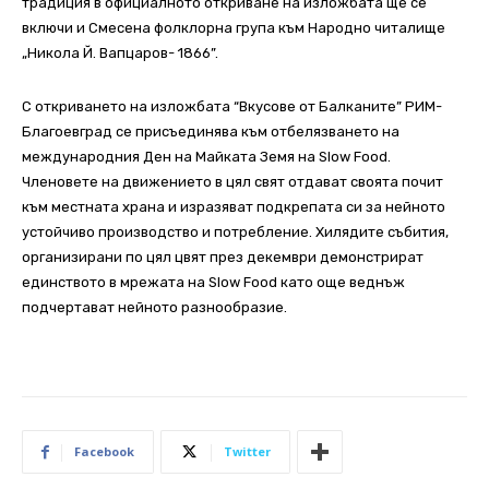
традиция в официалното откриване на изложбата ще се
включи и Смесена фолклорна група към Народно читалище
„Никола Й. Вапцаров- 1866”.
С откриването на изложбата “Вкусове от Балканите” РИМ-
Благоевград се присъединява към отбелязването на
международния Ден на Майката Земя на Slow Food.
Членовете на движението в цял свят отдават своята почит
към местната храна и изразяват подкрепата си за нейното
устойчиво производство и потребление. Хилядите събития,
организирани по цял цвят през декември демонстрират
единството в мрежата на Slow Food като още веднъж
подчертават нейното разнообразие.
Facebook
Twitter