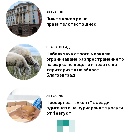
АКТУАЛНО
Вижте какво реши
правителството днес
БЛАГОЕВГРАД
Набелязаха строги мерки за
ограничаване разпространението
на шарка по овцете и козите на
територията на област
Благоевград
АКТУАЛНО
Проверяват „Еконт“ заради
вдигането на куриерските услуги
от 1 август