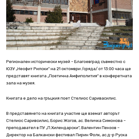
Регионален исторически музей – Благоевград съвместно с
ЮЗУ „Неофит Рилски“ на 21 октомври /сряда/ от 13:00 часа ще
представят книгата „Поетична Амфиполития“ в конферетната
зала на музея.
Книгата е дело на гръцкия поет Стелиос Саривасилис.
В представянето на книгата участие ще вземат авторът
Стелиос Саривсилис, Борис Жогов, ас. Величка Симонова –
преподавател в ПУ „П.Хилендарски“, Валентин Пензов –
Директор на Балкански фестивал Пирин Фолк, ас.д-р Руска