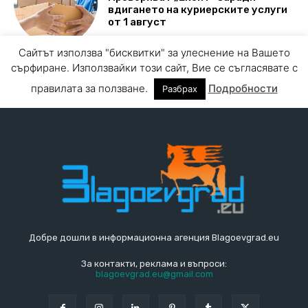
Добре дошли в информационна агенция Blagoevgrad.eu
За контакти, реклама и въпроси:
blagoevgrad.eu@gmail.com