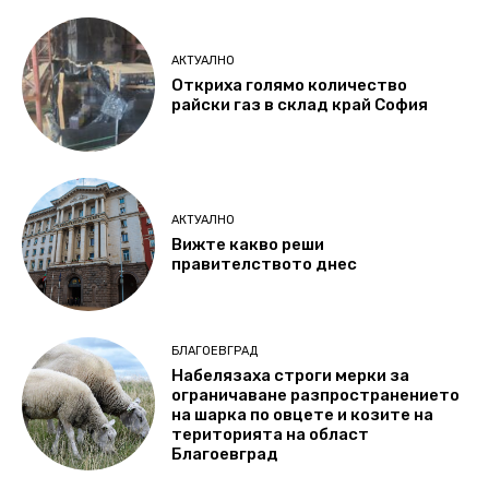
АКТУАЛНО
Откриха голямо количество
райски газ в склад край София
АКТУАЛНО
Вижте какво реши
правителството днес
БЛАГОЕВГРАД
Набелязаха строги мерки за
ограничаване разпространението
на шарка по овцете и козите на
територията на област
Благоевград