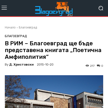
Начало
Благоевград
БЛАГОЕВГРАД
В РИМ – Благоевград ще бъде
представена книгата „Поетична
Амфиполития“
By
Д. Христовски
2015-10-20
217
0