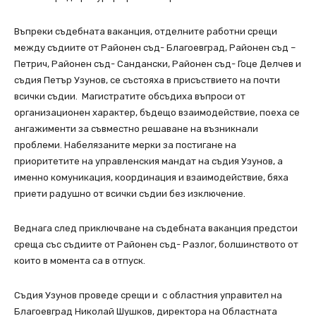
Въпреки съдебната ваканция, отделните работни срещи
между съдиите от Районен съд- Благоевград, Районен съд –
Петрич, Районен съд- Сандански, Районен съд- Гоце Делчев и
съдия Петър Узунов, се състояха в присъствието на почти
всички съдии. Магистратите обсъдиха въпроси от
организационен характер, бъдещо взаимодействие, поеха се
ангажименти за съвместно решаване на възникнали
проблеми. Набелязаните мерки за постигане на
приоритетите на управленския мандат на съдия Узунов, а
именно комуникация, координация и взаимодействие, бяха
приети радушно от всички съдии без изключение.
Веднага след приключване на съдебната ваканция предстои
среща със съдиите от Районен съд- Разлог, болшинството от
които в момента са в отпуск.
Съдия Узунов проведе срещи и с областния управител на
Благоевград Николай Шушков, директора на Областната