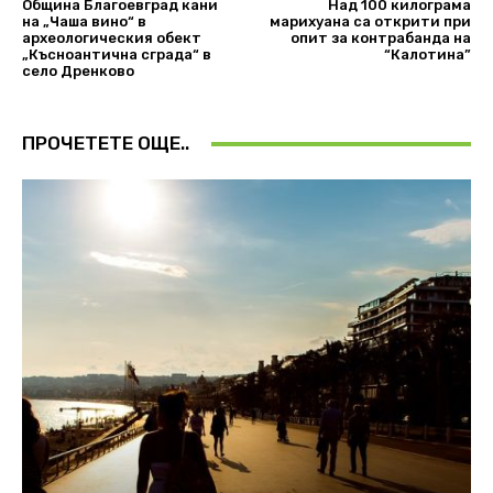
Община Благоевград кани
Над 100 килограма
на „Чаша вино“ в
марихуана са открити при
археологическия обект
опит за контрабанда на
„Късноантична сграда“ в
“Калотина”
село Дренково
ПРОЧЕТЕТЕ ОЩЕ..