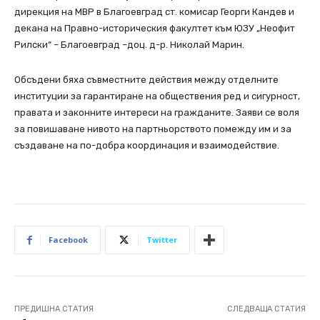
дирекция на МВР в Благоевград ст. комисар Георги Кандев и
декана на Правно-историческия факултет към ЮЗУ „Неофит
Рилски“ – Благоевград –доц. д-р. Николай Марин.
Обсъдени бяха съвместните действия между отделните
институции за гарантиране на обществения ред и сигурност,
правата и законните интереси на гражданите. Заяви се воля
за повишаване нивото на партньорството помежду им и за
създаване на по-добра координация и взаимодействие.
Facebook
Twitter
ПРЕДИШНА СТАТИЯ
СЛЕДВАЩА СТАТИЯ