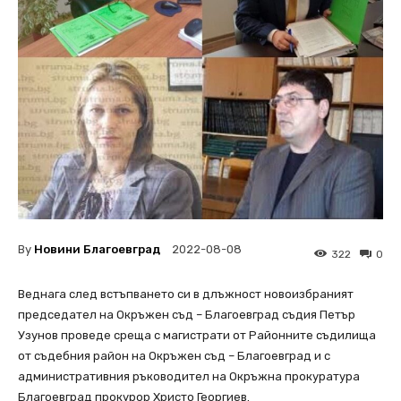
By
Новини Благоевград
2022-08-08
322
0
Веднага след встъпването си в длъжност новоизбраният
председател на Окръжен съд – Благоевград съдия Петър
Узунов проведе среща с магистрати от Районните съдилища
от съдебния район на Окръжен съд – Благоевград и с
административния ръководител на Окръжна прокуратура
Благоевград прокурор Христо Георгиев.