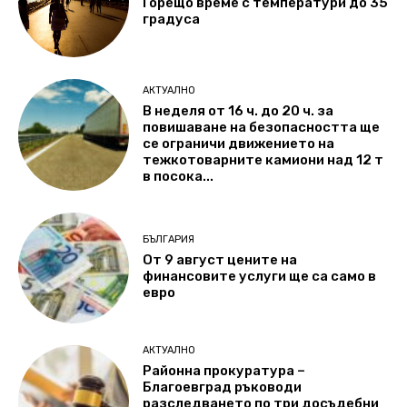
Горещо време с температури до 35
градуса
АКТУАЛНО
В неделя от 16 ч. до 20 ч. за
повишаване на безопасността ще
се ограничи движението на
тежкотоварните камиони над 12 т
в посока...
БЪЛГАРИЯ
От 9 август цените на
финансовите услуги ще са само в
евро
АКТУАЛНО
Районна прокуратура –
Благоевград ръководи
разследването по три досъдебни