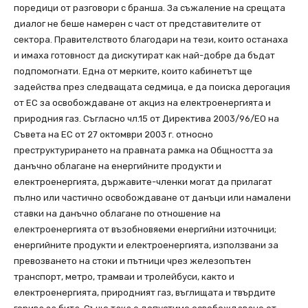
поредици от разговори с бранша. За съжаление на срещата
диалог не беше намерен с част от представителите от
сектора. Правителството благодари на тези, които останаха
и имаха готовност да дискутират как най-добре да бъдат
подпомогнати. Една от мерките, които кабинетът ще
задейства през следващата седмица, е да поиска дерогация
от ЕС за освобождаване от акциз на електроенергията и
природния газ. Съгласно чл.15 от Директива 2003/96/ЕО на
Съвета на ЕС от 27 октомври 2003 г. относно
преструктурирането на правната рамка на Общността за
данъчно облагане на енергийните продукти и
електроенергията, държавите-членки могат да прилагат
пълно или частично освобождаване от данъци или намалени
ставки на данъчно облагане по отношение на
електроенергията от възобновяеми енергийни източници;
енергийните продукти и електроенергията, използвани за
превозването на стоки и пътници чрез железопътен
транспорт, метро, трамваи и тролейбуси, както и
електроенергията, природният газ, въглищата и твърдите