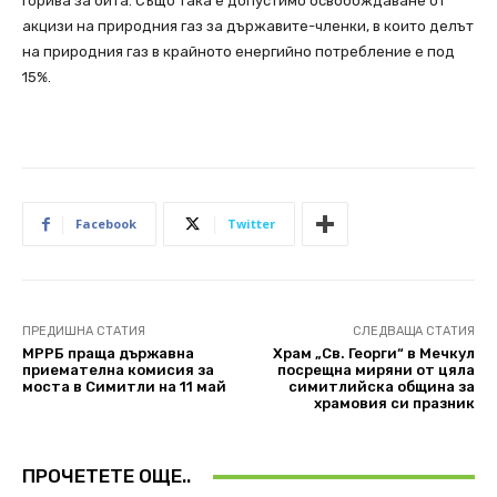
горива за бита. Също така е допустимо освобождаване от
акцизи на природния газ за държавите-членки, в които делът
на природния газ в крайното енергийно потребление е под
15%.
Facebook
Twitter
ПРЕДИШНА СТАТИЯ
СЛЕДВАЩА СТАТИЯ
МРРБ праща държавна
Храм „Св. Георги“ в Мечкул
приемателна комисия за
посрещна миряни от цяла
моста в Симитли на 11 май
симитлийска община за
храмовия си празник
ПРОЧЕТЕТЕ ОЩЕ..