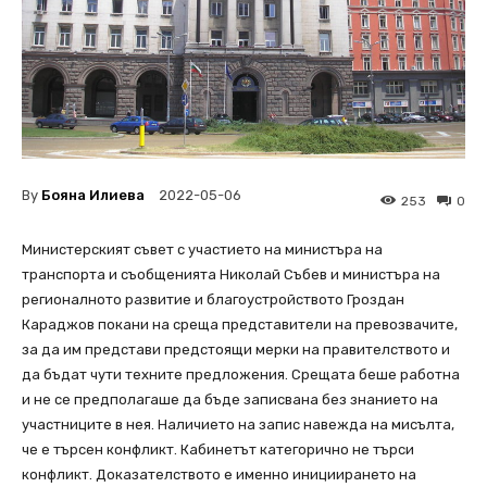
By
Бояна Илиева
2022-05-06
253
0
Министерският съвет с участието на министъра на
транспорта и съобщенията Николай Събев и министъра на
регионалното развитие и благоустройството Гроздан
Караджов покани на среща представители на превозвачите,
за да им представи предстоящи мерки на правителството и
да бъдат чути техните предложения. Срещата беше работна
и не се предполагаше да бъде записвана без знанието на
участниците в нея. Наличието на запис навежда на мисълта,
че е търсен конфликт. Кабинетът категорично не търси
конфликт. Доказателството е именно инициирането на