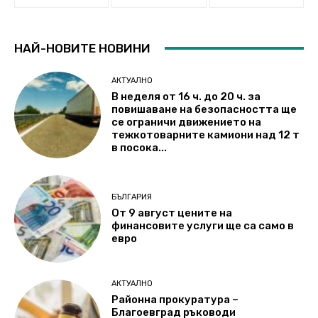
НАЙ-НОВИТЕ НОВИНИ
АКТУАЛНО
В неделя от 16 ч. до 20 ч. за
повишаване на безопасността ще
се ограничи движението на
тежкотоварните камиони над 12 т
в посока...
БЪЛГАРИЯ
От 9 август цените на
финансовите услуги ще са само в
евро
АКТУАЛНО
Районна прокуратура –
Благоевград ръководи