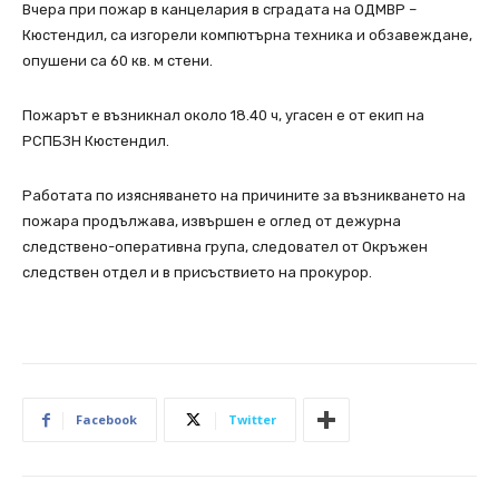
Вчера при пожар в канцелария в сградата на ОДМВР –
Кюстендил, са изгорели компютърна техника и обзавеждане,
опушени са 60 кв. м стени.
Пожарът е възникнал около 18.40 ч, угасен е от екип на
РСПБЗН Кюстендил.
Работата по изясняването на причините за възникването на
пожара продължава, извършен е оглед от дежурна
следствено-оперативна група, следовател от Окръжен
следствен отдел и в присъствието на прокурор.
Facebook
Twitter