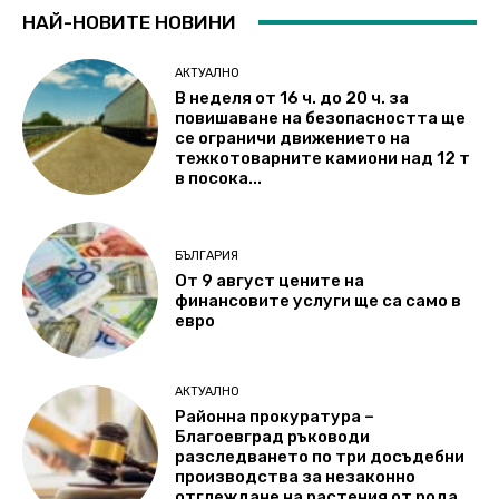
НАЙ-НОВИТЕ НОВИНИ
АКТУАЛНО
В неделя от 16 ч. до 20 ч. за
повишаване на безопасността ще
се ограничи движението на
тежкотоварните камиони над 12 т
в посока...
БЪЛГАРИЯ
От 9 август цените на
финансовите услуги ще са само в
евро
АКТУАЛНО
Районна прокуратура –
Благоевград ръководи
разследването по три досъдебни
производства за незаконно
отглеждане на растения от рода