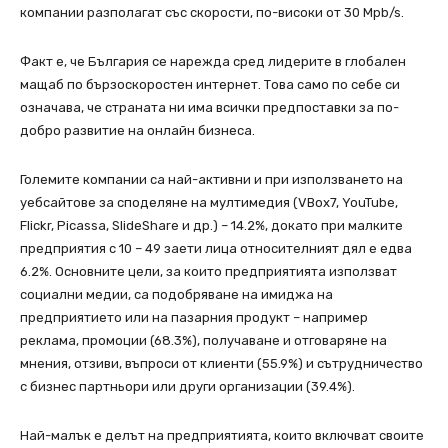
компании разполагат със скорости, по-високи от 30 Mpb/s.
Факт е, че България се нарежда сред лидерите в глобален
мащаб по бързоскоростен интернет. Това само по себе си
означава, че страната ни има всички предпоставки за по-
добро развитие на онлайн бизнеса.
Големите компании са най-активни и при използването на
уебсайтове за споделяне на мултимедия (VBox7, YouTube,
Flickr, Picassa, SlideShare и др.) – 14.2%, докато при малките
предприятия с 10 – 49 заети лица относителният дял е едва
6.2%. Основните цели, за които предприятията използват
социални медии, са подобряване на имиджа на
предприятието или на пазарния продукт – например
реклама, промоции (68.3%), получаване и отговаряне на
мнения, отзиви, въпроси от клиенти (55.9%) и сътрудничество
с бизнес партньори или други организации (39.4%).
Най-малък е делът на предприятията, които включват своите