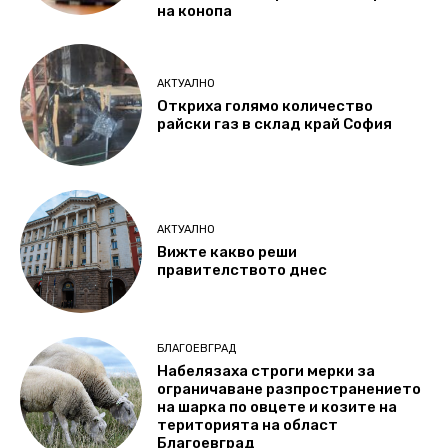
на конопа
АКТУАЛНО
Откриха голямо количество
райски газ в склад край София
АКТУАЛНО
Вижте какво реши
правителството днес
БЛАГОЕВГРАД
Набелязаха строги мерки за
ограничаване разпространението
на шарка по овцете и козите на
територията на област
Благоевград