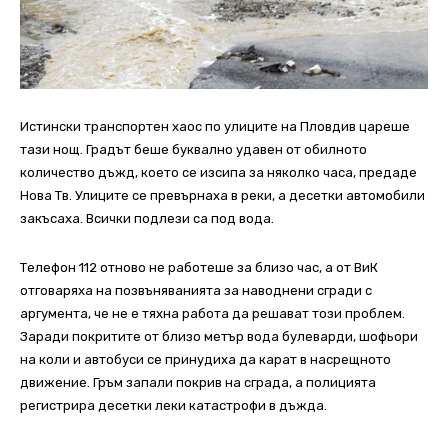
Истински транспортен хаос по улиците на Пловдив цареше
тази нощ. Градът беше буквално удавен от обилното
количество дъжд, което се изсипа за няколко часа, предаде
Нова Тв. Улиците се превърнаха в реки, а десетки автомобили
закъсаха. Всички подлези са под вода.
Телефон 112 отново не работеше за близо час, а от ВиК
отговаряха на позвъняванията за наводнени сгради с
аргумента, че не е тяхна работа да решават този проблем.
Заради покритите от близо метър вода булеварди, шофьори
на коли и автобуси се принудиха да карат в насрещното
движение. Гръм запали покрив на сграда, а полицията
регистрира десетки леки катастрофи в дъжда.