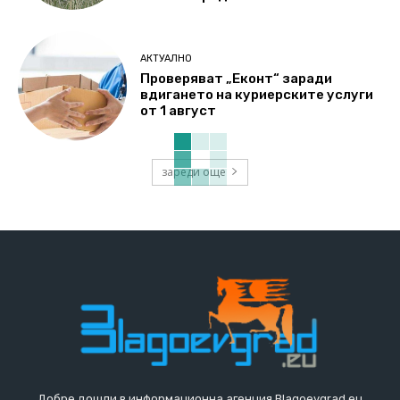
АКТУАЛНО
Проверяват „Еконт“ заради
вдигането на куриерските услуги
от 1 август
зареди още
Добре дошли в информационна агенция Blagoevgrad.eu