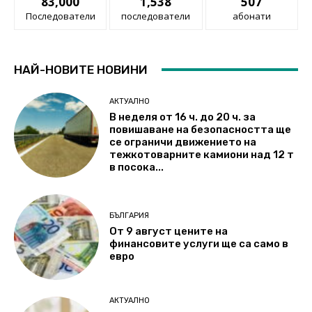
83,000
1,538
507
Последователи
последователи
абонати
НАЙ-НОВИТЕ НОВИНИ
АКТУАЛНО
В неделя от 16 ч. до 20 ч. за
повишаване на безопасността ще
се ограничи движението на
тежкотоварните камиони над 12 т
в посока...
БЪЛГАРИЯ
От 9 август цените на
финансовите услуги ще са само в
евро
АКТУАЛНО