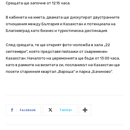
Срещата ще започне от 12.15 часа.
В кабинета на кмета, двамата ще дискутират двустранните
отношения между България и Казахстан и потенциала на
Благоевград като бизнес и туристическа дестинация.
След срещата, те ще открият фото-изложба в зала „22
септември“, която представя пейзажи от съвременен
Казахстан. Началото на церемонията ще бъде от 13:00 часа,
като в рамките на визитата си, посланикът на Казахстан ще
посети старинния квартал „Вароша“ и парка „Бачиново“.
Facebook
Twitter