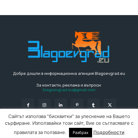
Добре дошли в информационна агенция Blagoevgrad.eu
За контакти, реклама и въпроси:
blagoevgrad.eu@gmail.com
Сайтът използва "бисквитки" за улеснение на Вашето
сърфиране. Използвайки този сайт, Вие се съгласявате с
© Blagoevgrad.EU 2010 - 2026
Общи условия
|
правилата за ползване.
Подробности
Разбрах