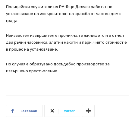
Полицейски служители на РУ-Гоце Делчев работят по
установяване на извършителят на кражба от частен дом в
града.
Неизвестен извършител е проникнал в жилището и е отнел
два ръчни часовника, златни накити и пари, чиято стойност е
в процес на установяване.
По случая е образувано досъдебно производство за
извършено престъпление
Facebook
Twitter