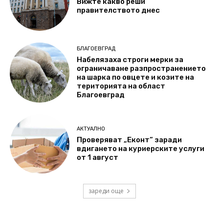
Вижте какво реши
правителството днес
БЛАГОЕВГРАД
Набелязаха строги мерки за
ограничаване разпространението
на шарка по овцете и козите на
територията на област
Благоевград
АКТУАЛНО
Проверяват „Еконт“ заради
вдигането на куриерските услуги
от 1 август
зареди още