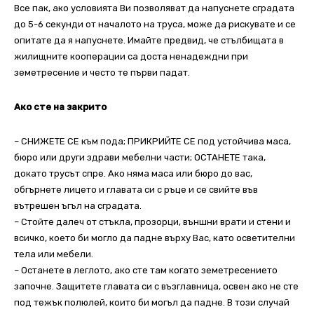
Все пак, ако условията Ви позволяват да напуснете сградата
до 5-6 секунди от началото на труса, може да рискувате и се
опитате да я напуснете. Имайте предвид, че стълбищата в
жилищните кооперации са доста ненадеждни при
земетресение и често те първи падат.
Ако сте на закрито
– СНИЖЕТЕ СЕ към пода; ПРИКРИЙТЕ СЕ под устойчива маса,
бюро или други здрави мебелни части; ОСТАНЕТЕ така,
докато трусът спре. Ако няма маса или бюро до вас,
обгърнете лицето и главата си с ръце и се свийте във
вътрешен ъгъл на сградата.
– Стойте далеч от стъкла, прозорци, външни врати и стени и
всичко, което би могло да падне върху Вас, като осветителни
тела или мебели.
– Останете в леглото, ако сте там когато земетресението
започне. Защитете главата си с възглавница, освен ако не сте
под тежък полюлей, които би могъл да падне. В този случай