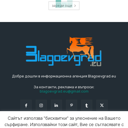
зареди още
Добре дошли в информационна агенция Blagoevgrad.eu
За контакти, реклама и въпроси:
blagoevgrad.eu@gmail.com
Сайтът използва "бисквитки" за улеснение на Вашето
сърфиране. Използвайки този сайт, Вие се съгласявате с