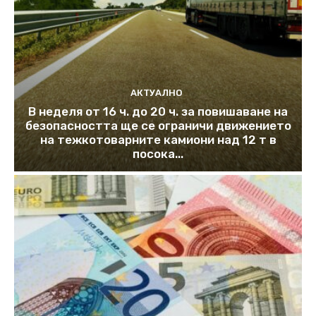
АКТУАЛНО
В неделя от 16 ч. до 20 ч. за повишаване на
безопасността ще се ограничи движението
на тежкотоварните камиони над 12 т в
посока...