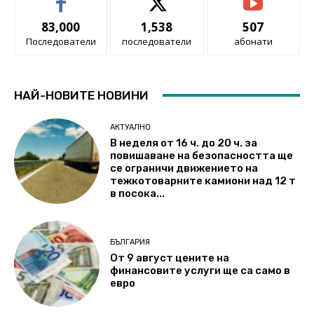
83,000
1,538
507
Последователи
последователи
абонати
НАЙ-НОВИТЕ НОВИНИ
АКТУАЛНО
В неделя от 16 ч. до 20 ч. за
повишаване на безопасността ще
се ограничи движението на
тежкотоварните камиони над 12 т
в посока...
БЪЛГАРИЯ
От 9 август цените на
финансовите услуги ще са само в
евро