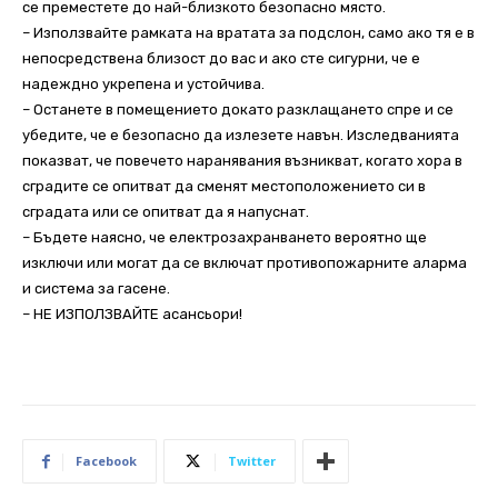
се преместете до най-близкото безопасно място.
– Използвайте рамката на вратата за подслон, само ако тя е в
непосредствена близост до вас и ако сте сигурни, че е
надеждно укрепена и устойчива.
– Останете в помещението докато разклащането спре и се
убедите, че е безопасно да излезете навън. Изследванията
показват, че повечето наранявания възникват, когато хора в
сградите се опитват да сменят местоположението си в
сградата или се опитват да я напуснат.
– Бъдете наясно, че електрозахранването вероятно ще
изключи или могат да се включат противопожарните аларма
и система за гасене.
– НЕ ИЗПОЛЗВАЙТЕ асансьори!
Facebook
Twitter