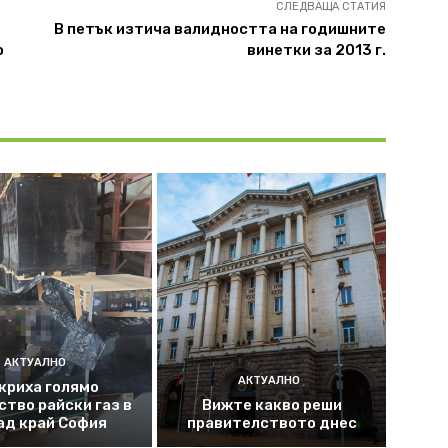
СЛЕДВАЩА СТАТИЯ
В петък изтича валидността на годишните
о
винетки за 2013 г.
АКТУАЛНО
АКТУАЛНО
криха голямо
ство райски газ в
Вижте какво реши
ад край София
правителството днес