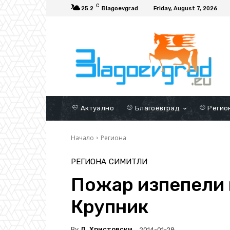
C
25.2
Blagoevgrad
Friday, August 7, 2026
Актуално
Благоевград
Регио
Начало
Региона
РЕГИОНА
СИМИТЛИ
Пожар изпепели 
Крупник
By
Д. Христовски
2014-01-28