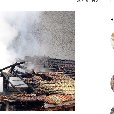
245
0
Н