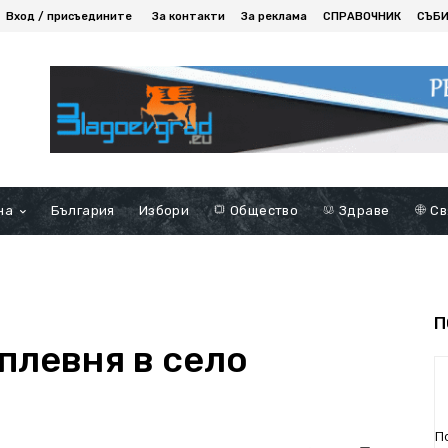
Вход / присъедините
За контакти
За реклама
СПРАВОЧНИК
СЪБ
на
България
Избори
Общество
Здраве
Св
П
плевня в село
П