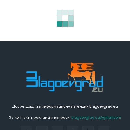
Добре дошли в информационна агенция Blagoevgrad.eu
За контакти, реклама и въпроси:
blagoevgrad.eu@gmail.com