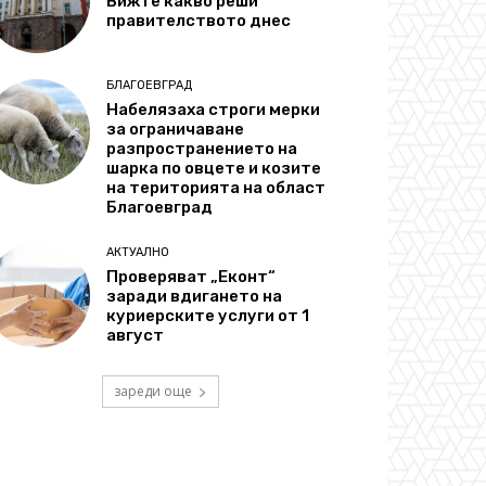
Вижте какво реши
правителството днес
БЛАГОЕВГРАД
Набелязаха строги мерки
за ограничаване
разпространението на
шарка по овцете и козите
на територията на област
Благоевград
АКТУАЛНО
Проверяват „Еконт“
заради вдигането на
куриерските услуги от 1
август
зареди още