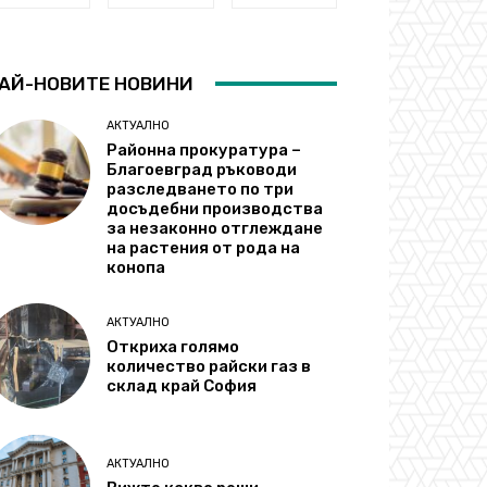
АЙ-НОВИТЕ НОВИНИ
АКТУАЛНО
Районна прокуратура –
Благоевград ръководи
разследването по три
досъдебни производства
за незаконно отглеждане
на растения от рода на
конопа
АКТУАЛНО
Откриха голямо
количество райски газ в
склад край София
АКТУАЛНО