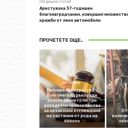
ПРЕДИШНА СТАТИЯ
Арестуваха 37-годишен
благоевградчанин, извършил множеств
кражби от леки автомобили
ПРОЧЕТЕТЕ ОЩЕ..
АКТУАЛНО
Районна прокуратура –
Благоевград ръководи
разследването по три
досъдебни производства
за незаконно отглеждане
От
на растения от рода на
количе
конопа
скл