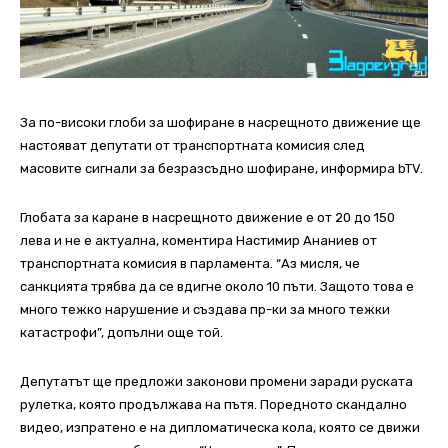
За по-високи глоби за шофиране в насрещното движение ще
настояват депутати от транспортната комисия след
масовите сигнали за безразсъдно шофиране, информира bTV.
Глобата зa каране в насрещното движение е от 20 до 150
лева и не е актуална, коментира Настимир Ананиев от
транспортната комисия в парламента. “Аз мисля, че
санкцията трябва да се вдигне около 10 пъти. Защото това е
много тежко нарушение и създава пр-ки за много тежки
катастрофи”, допълни още той.
Депутатът ще предложи законови промени заради руската
рулетка, която продължава на пътя. Поредното скандално
видео, изпратено е на дипломатическа кола, която се движи