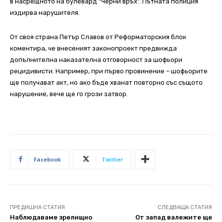
в насрещното на булевард “Черни връх”. Пътната полиция
издирва нарушителя.
От своя страна Петър Славов от Реформаторския блок
коментира, че внесеният законопроект предвижда
допълнителна наказателна отговорност за шофьори
рецидивисти. Например, при първо провинение – шофьорите
ще получават акт, но ако бъде хванат повторно със същото
нарушение, вече ще го грози затвор.
Facebook
Twitter
ПРЕДИШНА СТАТИЯ
СЛЕДВАЩА СТАТИЯ
Наблюдаваме зрелищно
От запад валежите ще