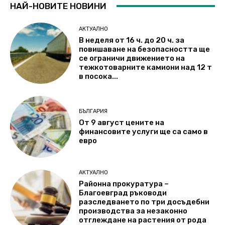
НАЙ-НОВИТЕ НОВИНИ
АКТУАЛНО
В неделя от 16 ч. до 20 ч. за
повишаване на безопасността ще
се ограничи движението на
тежкотоварните камиони над 12 т
в посока...
БЪЛГАРИЯ
От 9 август цените на
финансовите услуги ще са само в
евро
АКТУАЛНО
Районна прокуратура –
Благоевград ръководи
разследването по три досъдебни
производства за незаконно
отглеждане на растения от рода