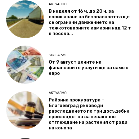
АКТУАЛНО
В неделя от 16 ч. до 20 ч. за
повишаване на безопасността ще
се ограничи движението на
тежкотоварните камиони над 12 т
в посока...
БЪЛГАРИЯ
От 9 август цените на
финансовите услуги ще са само в
евро
АКТУАЛНО
Районна прокуратура –
Благоевград ръководи
разследването по три досъдебни
производства за незаконно
отглеждане на растения от рода
на конопа