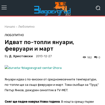
Начало
Любопитно
ЛЮБОПИТНО
Идват по-топли януари,
февруари и март
By
Д. Христовски
2013-12-27
182
0
Януари идва с по-високи от средномесечните температури,
по-топли ще са също февруари и март. Това съобщи за “Труд”
Петър Янков, дежурен синоптик в TV-MET.
Сняг ще падне навръх Нова година
. В нощта срещу първи