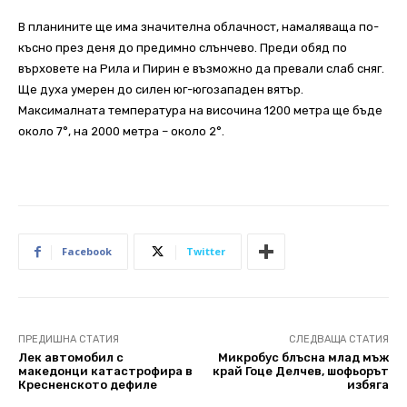
В планините ще има значителна облачност, намаляваща по-
късно през деня до предимно слънчево. Преди обяд по
върховете на Рила и Пирин е възможно да превали слаб сняг.
Ще духа умерен до силен юг-югозападен вятър.
Максималната температура на височина 1200 метра ще бъде
около 7°, на 2000 метра – около 2°.
Facebook
Twitter
ПРЕДИШНА СТАТИЯ
СЛЕДВАЩА СТАТИЯ
Лек автомобил с
Микробус блъсна млад мъж
македонци катастрофира в
край Гоце Делчев, шофьорът
Кресненското дефиле
избяга