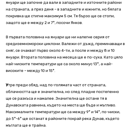
януари ще започне да вали в западните и източните райони
на страната, а през деня – в западните и южните, но бялата
покривка ще стигне максимум 5 см. Тя бързо ще се стопи,
защото ще е между 2 и 7°, посочи Янков.
В първата половина на януари ще ни налегне серия от
средиземноморски циклони. Валежи от дъжд, преминаващи в
сняг, се очакват първо около 4-ти, а после и между 8 и 10
януари. Втората половина на месеца ще е по-суха. Като цяло
най-ниските температури ще са около минус 13°, а най-
високите – между 10 и 15°.
У
тре преди обяд, над по-голямата част от страната,
облачността ще е значителна, но след пладне постепенно
ще се разкъса и намалее. Значителна ще остане тя в
Дунавската равнина, където на места ще бъде и мъгливо.
Максималните температури ще са между 9° и 14°, по-ниски,
до 5°-6° ще останат в районите покрай река Дунав, където
мъглата ще е трайна.