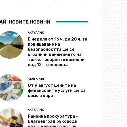
АЙ-НОВИТЕ НОВИНИ
АКТУАЛНО
В неделя от 16 ч. до 20 ч. за
повишаване на
безопасността ще се
ограничи движението на
тежкотоварните камиони
над 12 т в посока...
БЪЛГАРИЯ
От 9 август цените на
финансовите услуги ще са
само в евро
АКТУАЛНО
Районна прокуратура –
Благоевград ръководи
разследването по три