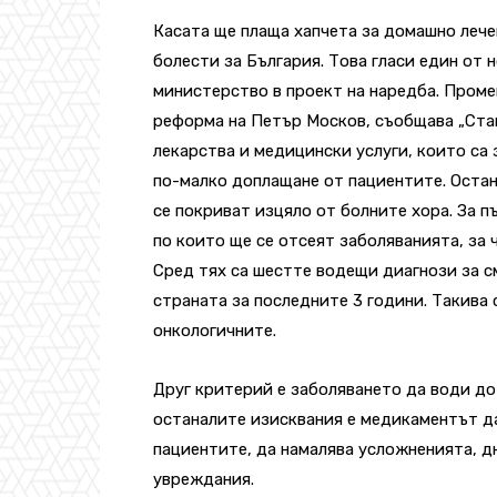
Касата ще плаща хапчета за домашно лече
болести за България. Това гласи един от 
министерство в проект на наредба. Проме
реформа на Петър Москов, съобщава „Стан
лекарства и медицински услуги, които са 
по-малко доплащане от пациентите. Оста
се покриват изцяло от болните хора. За 
по които ще се отсеят заболяванията, за
Сред тях са шестте водещи диагнози за 
страната за последните 3 години. Такива
онкологичните.
Друг критерий е заболяването да води до 
останалите изисквания е медикаментът д
пациентите, да намалява усложненията, д
увреждания.