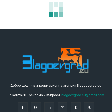
Добре дошли в информационна агенция Blagoevgrad.eu
За контакти, реклама и въпроси:
blagoevgrad.eu@gmail.com