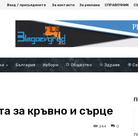
Вход / присъедините
За контакти
За реклама
СПРАВОЧНИК
С
на
България
Избори
Общество
Здраве
Св
П
а за кръвно и сърце
244
0
П