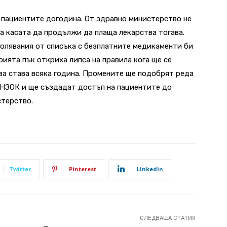
 пациентите догодина. От здравно министерство не
а касата да продължи да плаща лекарства тогава.
олявания от списъка с безплатните медикаменти би
ята пък откриха липса на правила кога ще се
ова става всяка година. Промените ще подобрят реда
а НЗОК и ще създадат достъп на пациентите до
стерство.
Twitter
Pinterest
Linkedin
СЛЕДВАЩА СТАТИЯ