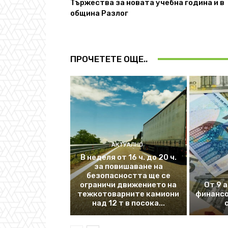
Тържества за новата учебна година и в
община Разлог
ПРОЧЕТЕТЕ ОЩЕ..
АКТУАЛНО
В неделя от 16 ч. до 20 ч.
за повишаване на
безопасността ще се
ограничи движението на
От 9 
тежкотоварните камиони
финансо
над 12 т в посока...