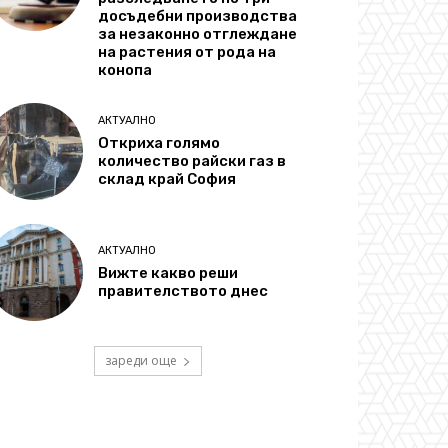
досъдебни производства
за незаконно отглеждане
на растения от рода на
конопа
АКТУАЛНО
Откриха голямо
количество райски газ в
склад край София
АКТУАЛНО
Вижте какво реши
правителството днес
зареди още