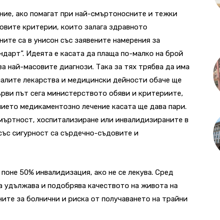
ние, ако помагат при най-смъртоносните и тежки
новите критерии, които залага здравното
ните са в унисон със заявените намерения за
дарт”. Идеята е касата да плаща по-малко на брой
за най-масовите диагнози. Така за тях трябва да има
налите лекарства и медицински дейности обаче ще
първи път сега министерството обяви и критериите,
 чието медикаментозно лечение касата ще дава пари.
смъртност, хоспитализиране или инвалидизираните в
 със сигурност са сърдечно-съдовите и
поне 50% инвалидизация, ако не се лекува. Сред
а удължава и подобрява качеството на живота на
ните за болнични и риска от получаването на трайни