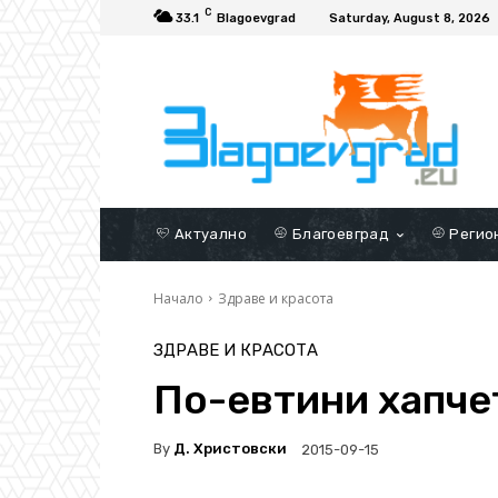
C
33.1
Blagoevgrad
Saturday, August 8, 2026
Актуално
Благоевград
Регио
Начало
Здраве и красота
ЗДРАВЕ И КРАСОТА
По-евтини хапчет
By
Д. Христовски
2015-09-15