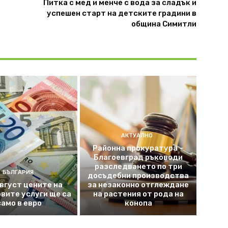
Питка с мед и менче с вода за сладък и
успешен старт на детските градини в
община Симитли
АКТУАЛНО
Районна прокуратура –
Благоевград ръководи
разследването по три
БЪЛГАРИЯ
досъдебни производства
август цените на
за незаконно отглеждане
вите услуги ще са
на растения от рода на
само в евро
конопа