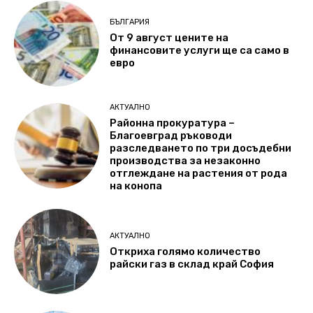
БЪЛГАРИЯ
От 9 август цените на
финансовите услуги ще са само в
евро
АКТУАЛНО
Районна прокуратура –
Благоевград ръководи
разследването по три досъдебни
производства за незаконно
отглеждане на растения от рода
на конопа
АКТУАЛНО
Откриха голямо количество
райски газ в склад край София