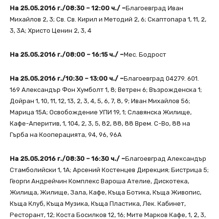
На 25.05.2016 г./08:30 – 12:00 ч./ –
Благоевград Иван
Михайлов 2, 3; Св. Св. Кирил и Методий 2, 6; Скаптопара 1, 11, 2,
3, 3А; Христо Ценин 2, 3, 4
На 25.05.2016 г./08:00 – 16:15 ч./ –
Мес. Бодрост
На 25.05.2016 г./10:30 – 13:00 ч./ –
Благоевград 04279. 601.
169 Александър Фон Хумболт 1, 8; Ветрен 6; Възрожденска 1;
Дойран 1, 10, 11, 12, 13, 2, 3, 4, 5, 6, 7, 8, 9; Иван Михайлов 56;
Марица 15А; Освобождение УПИ 19, 1; Славянска Жилище,
Кафе-Аперитив, 1, 104, 2, 3, 5, 82, 88, 88 Врем. С-Во, 88 на
Гърба на Кооперацията, 94, 96, 96А
На 25.05.2016 г./08:30 – 16:30 ч./ –
Благоевград Александър
Стамболийски 1, 1А; Арсений Костенцев Дирекция; Бистрица 5;
Георги Андрейчин Комплекс Вароша Ателие, Дискотека,
Жилища, Жилище, Зала, Кафе, Къща Ботика, Къща Живопис,
Къща Клуб, Къща Музика, Къща Пластика, Лек. Кабинет,
Ресторант, 12; Коста Босилков 12, 16; Мите Марков Кафе, 1, 2, 3,