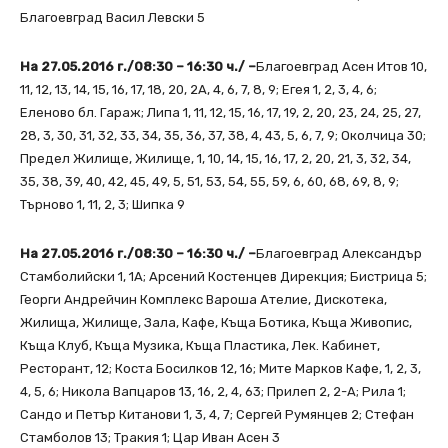
Благоевград Васил Левски 5
На 27.05.2016 г./08:30 – 16:30 ч./ –
Благоевград Асен Итов 10,
11, 12, 13, 14, 15, 16, 17, 18, 20, 2А, 4, 6, 7, 8, 9; Егея 1, 2, 3, 4, 6;
Еленово бл. Гараж; Липа 1, 11, 12, 15, 16, 17, 19, 2, 20, 23, 24, 25, 27,
28, 3, 30, 31, 32, 33, 34, 35, 36, 37, 38, 4, 43, 5, 6, 7, 9; Околчица 30;
Предел Жилище, Жилище, 1, 10, 14, 15, 16, 17, 2, 20, 21, 3, 32, 34,
35, 38, 39, 40, 42, 45, 49, 5, 51, 53, 54, 55, 59, 6, 60, 68, 69, 8, 9;
Търново 1, 11, 2, 3; Шипка 9
На 27.05.2016 г./08:30 – 16:30 ч./ –
Благоевград Александър
Стамболийски 1, 1А; Арсений Костенцев Дирекция; Бистрица 5;
Георги Андрейчин Комплекс Вароша Ателие, Дискотека,
Жилища, Жилище, Зала, Кафе, Къща Ботика, Къща Живопис,
Къща Клуб, Къща Музика, Къща Пластика, Лек. Кабинет,
Ресторант, 12; Коста Босилков 12, 16; Мите Марков Кафе, 1, 2, 3,
4, 5, 6; Никола Вапцаров 13, 16, 2, 4, 63; Прилеп 2, 2-А; Рила 1;
Сандо и Петър Китанови 1, 3, 4, 7; Сергей Румянцев 2; Стефан
Стамболов 13; Тракия 1; Цар Иван Асен 3