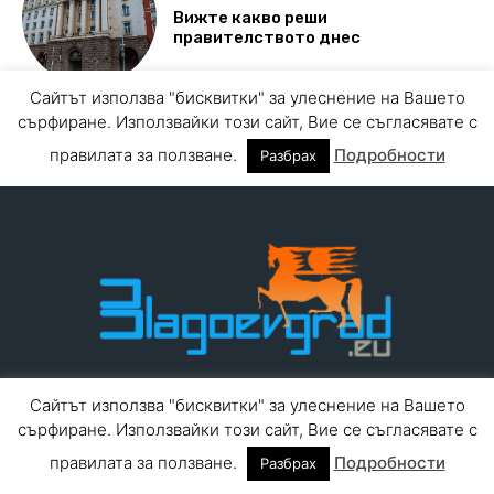
Добре дошли в информационна агенция Blagoevgrad.eu
За контакти, реклама и въпроси:
blagoevgrad.eu@gmail.com