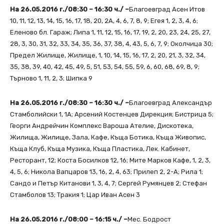
На 26.05.2016 г./08:30 – 16:30 ч./ –
Благоевград Асен Итов
10, 11, 12, 13, 14, 15, 16, 17, 18, 20, 2А, 4, 6, 7, 8, 9; Егея 1, 2, 3, 4, 6;
Еленово бл. Гараж; Липа 1, 11, 12, 15, 16, 17, 19, 2, 20, 23, 24, 25, 27,
28, 3, 30, 31, 32, 33, 34, 35, 36, 37, 38, 4, 43, 5, 6, 7, 9; Околчица 30;
Предел Жилище, Жилище, 1, 10, 14, 15, 16, 17, 2, 20, 21, 3, 32, 34,
35, 38, 39, 40, 42, 45, 49, 5, 51, 53, 54, 55, 59, 6, 60, 68, 69, 8, 9;
Търново 1, 11, 2, 3; Шипка 9
На 26.05.2016 г./08:30 – 16:30 ч./ –
Благоевград Александър
Стамболийски 1, 1А; Арсений Костенцев Дирекция; Бистрица 5;
Георги Андрейчин Комплекс Вароша Ателие, Дискотека,
Жилища, Жилище, Зала, Кафе, Къща Ботика, Къща Живопис,
Къща Клуб, Къща Музика, Къща Пластика, Лек. Кабинет,
Ресторант, 12; Коста Босилков 12, 16; Мите Марков Кафе, 1, 2, 3,
4, 5, 6; Никола Вапцаров 13, 16, 2, 4, 63; Прилеп 2, 2-А; Рила 1;
Сандо и Петър Китанови 1, 3, 4, 7; Сергей Румянцев 2; Стефан
Стамболов 13; Тракия 1; Цар Иван Асен 3
На 26.05.2016 г./08:00 – 16:15 ч./ –
Мес. Бодрост