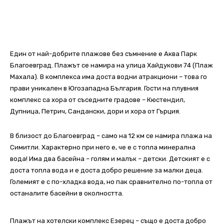
Един от най-добрите плажове без съмнение е Аква Парк
Благоевград. Плажът се намира на улица Хайдукови 74 (Плаж
Махала). В комплекса има доста водни атракциони – това го
прави уникален в Югозападна България. Гости на плувния
комплекс са хора от съседните градове – Кюстендил,
Дупница, Петрич, Сандански, дори и хора от Гърция.
В близост до Благоевград – само на 12 км се намира плажа на
Симитли. Характерно при него е, че е с топла минерална
вода! Има два басейна – голям и малък – детски. Детският е с
доста топла вода и е доста добро решение за малки деца.
Големият е с по-хладка вода, но пак сравнително по-топла от
останалите басейни в околността.
Плажът на хотелски комплекс Езерец – също е доста добро