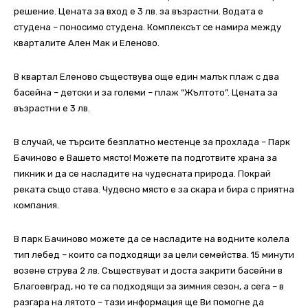
решение. Цената за вход е 3 лв. за възрастни. Водата е
студена – поносимо студена. Комплексът се намира между
кварталите Ален Мак и Еленово.
В квартал Еленово съществува още един малък плаж с два
басейна – детски и за големи – плаж “Жълтото”. Цената за
възрастни е 3 лв.
В случай, че търсите безплатно местенце за прохлада – Парк
Бачиново е Вашето място! Можете па подготвите храна за
пикник и да се насладите на чудесната природа. Покрай
реката също става. Чудесно място е за скара и бира с приятна
компания.
В парк Бачиново можете да се насладите на водните колела
тип лебед – които са подходящи за цели семейства. 15 минути
возене струва 2 лв. Съществуват и доста закрити басейни в
Благоевград, но те са подходящи за зимния сезон, а сега – в
разгара на лятото – тази информация ще Ви помогне да