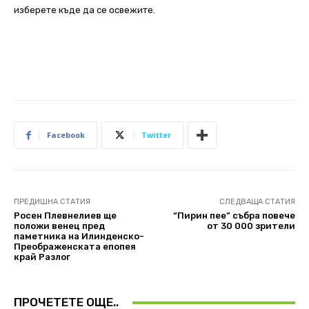
изберете къде да се освежите.
Facebook
Twitter
ПРЕДИШНА СТАТИЯ
СЛЕДВАЩА СТАТИЯ
Росен Плевнелиев ще
“Пирин пее” събра повече
положи венец пред
от 30 000 зрители
паметника на Илинденско-
Преображенската епопея
край Разлог
ПРОЧЕТЕТЕ ОЩЕ..