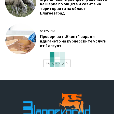
на шарка по овцете и козите на
територията на област
Благоевград
АКТУАЛНО
Проверяват „Еконт“ заради
вдигането на куриерските услуги
от 1 август
зареди още