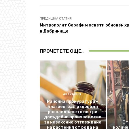
ПРЕДИШНА СТАТИЯ
Митрополит Серафим освети обновен х
в Добринище
ПРОЧЕТЕТЕ ОЩЕ..
АКТУАЛНО
Районна прокуратура –
Благоевград ръководи
разследването по три
досъдебни производства
за незаконно отглеждане
От
на растения от рода на
количе