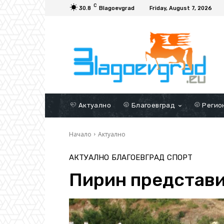
C
30.8
Blagoevgrad
Friday, August 7, 2026
Актуално
Благоевград
Регио
Начало
Актуално
АКТУАЛНО
БЛАГОЕВГРАД
СПОРТ
Пирин представи