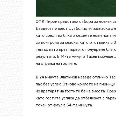
ОФК Пирин представи отбора за есенен се
Двадесет и шест футболисти излязоха с но
като сред тях бяха и седемте нови попълн
си контрола за сезона, като отстъпиха с 
темпо, като през първото полувреме благ
резултата. В 14-та минута Тасев можеше 
на стража на гостите.
В 24 минута Златинов изведе отлично Тасе
пак без успех. Отново крилото на пиринци
но вратарят на гостите бе на висота. Пр
като гостите успяха да отбележат с първи
точен от фаул в 54-та минута.