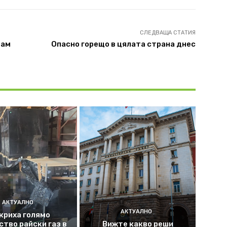
СЛЕДВАЩА СТАТИЯ
рам
Опасно горещо в цялата страна днес
АКТУАЛНО
АКТУАЛНО
криха голямо
ство райски газ в
Вижте какво реши