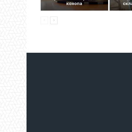
конопа
скл