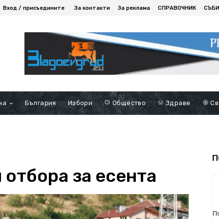
Вход / присъедините
За контакти
За реклама
СПРАВОЧНИК
СЪБ
на
България
Избори
Общество
Здраве
Св
П
 отбора за есента
П