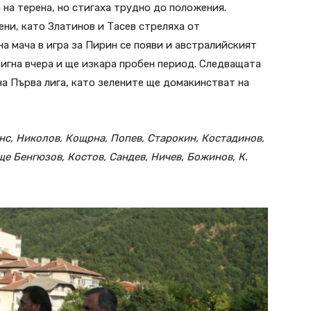
на терена, но стигаха трудно до положения.
ни, като Златинов и Тасев стреляха от
на мача в игра за Пирин се появи и австралийският
игна вчера и ще изкара пробен период. Следващата
на Първа лига, като зелените ще домакинстват на
нс, Николов, Кощрна, Попев, Старокин, Костадинов,
още Бенгюзов, Костов, Сандев, Ничев, Божинов, К.