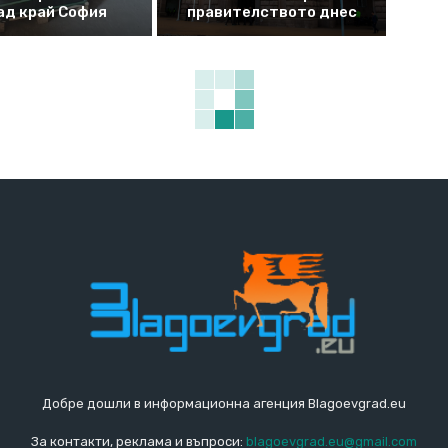
ад край София
правителството днес
Добре дошли в информационна агенция Blagoevgrad.eu
За контакти, реклама и въпроси:
blagoevgrad.eu@gmail.com