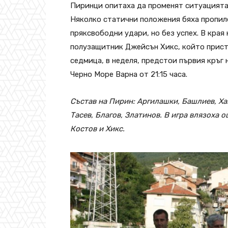
Пиринци опитаха да променят ситуацията 
Няколко статични положения бяха пропиле
пряксвободни удари, но без успех. В края 
полузащитник Джейсън Хикс, който прист
седмица, в неделя, предстои първия кръг 
Черно Море Варна от 21:15 часа.
Състав на Пирин: Аргилашки, Башлиев, Ха
Тасев, Благов, Златинов. В игра влязоха 
Костов и Хикс.