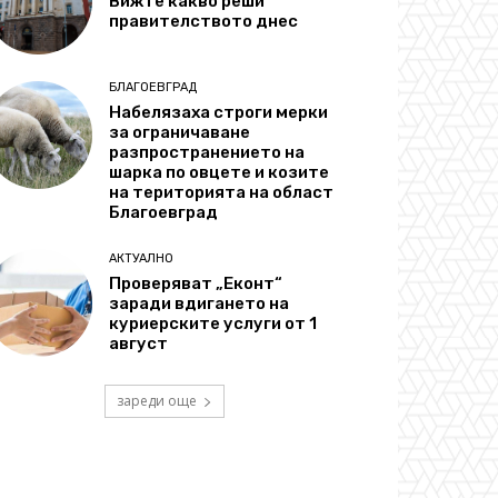
Вижте какво реши
правителството днес
БЛАГОЕВГРАД
Набелязаха строги мерки
за ограничаване
разпространението на
шарка по овцете и козите
на територията на област
Благоевград
АКТУАЛНО
Проверяват „Еконт“
заради вдигането на
куриерските услуги от 1
август
зареди още