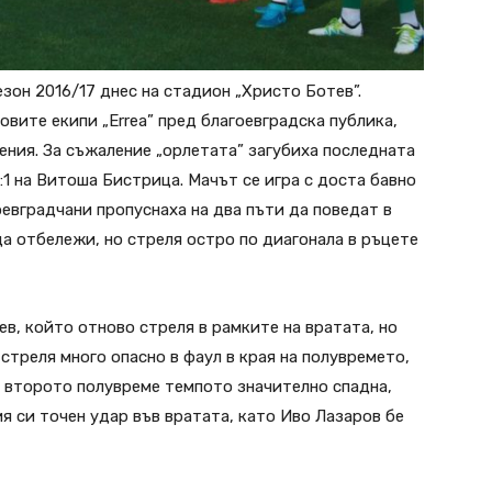
зон 2016/17 днес на стaдион „Христо Ботев”.
вите екипи „Errea” пред благоевградска публика,
ения. За съжаление „орлетата” загубиха последната
0:1 на Витоша Бистрица. Мачът се игра с доста бавно
оевградчани пропуснаха на два пъти да поведат в
да отбележи, но стреля остро по диагонала в ръцете
в, който отново стреля в рамките на вратата, но
 стреля много опасно в фаул в края на полувремето,
ез второто полувреме темпото значително спадна,
я си точен удар във вратата, като Иво Лазаров бе