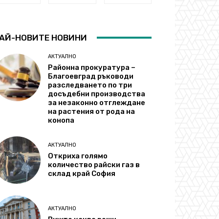
АЙ-НОВИТЕ НОВИНИ
АКТУАЛНО
Районна прокуратура –
Благоевград ръководи
разследването по три
досъдебни производства
за незаконно отглеждане
на растения от рода на
конопа
АКТУАЛНО
Откриха голямо
количество райски газ в
склад край София
АКТУАЛНО