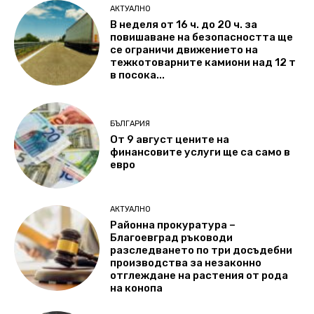
АКТУАЛНО
В неделя от 16 ч. до 20 ч. за
повишаване на безопасността ще
се ограничи движението на
тежкотоварните камиони над 12 т
в посока...
БЪЛГАРИЯ
От 9 август цените на
финансовите услуги ще са само в
евро
АКТУАЛНО
Районна прокуратура –
Благоевград ръководи
разследването по три досъдебни
производства за незаконно
отглеждане на растения от рода
на конопа