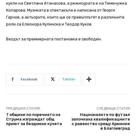
кукли на Светлана Атанасова, а режисурата е на Теменужка
Коларова. Музиката в спектакъла е написана от Георги
Гарчов, а актьорите, които ще се превъплътят в различните
роли са Елеонора Кулинска и Теодор Куков.
Входът за премиерната постановка е свободен.
Facebook
Twitter
ПРЕДИШНА СТАТИЯ
СЛЕДВАЩА СТАТИЯ
7 общини по поречието на
Националите по футзал
Струма изграждат общ
започнаха квалификациите
приют за бездомни кучета
с равенство срещу Армения
в Благоевград