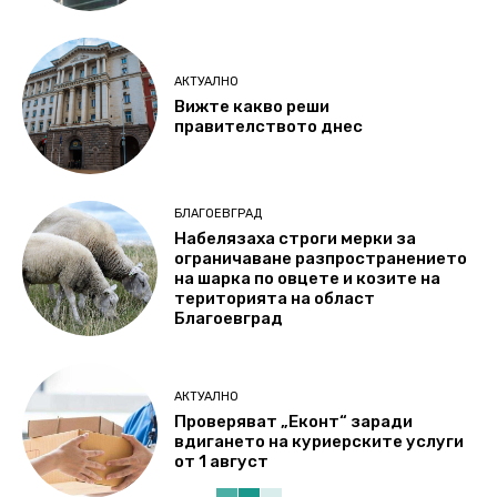
АКТУАЛНО
Вижте какво реши
правителството днес
БЛАГОЕВГРАД
Набелязаха строги мерки за
ограничаване разпространението
на шарка по овцете и козите на
територията на област
Благоевград
АКТУАЛНО
Проверяват „Еконт“ заради
вдигането на куриерските услуги
от 1 август