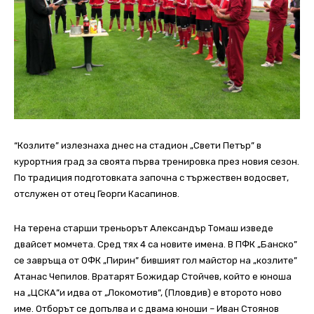
“Козлите” излезнаха днес на стадион „Свети Петър” в
курортния град за своята първа тренировка през новия сезон.
По традиция подготовката започна с тържествен водосвет,
отслужен от отец Георги Касапинов.
На терена старши треньорът Александър Томаш изведе
двайсет момчета. Сред тях 4 са новите имена. В ПФК „Банско”
се завръща от ОФК „Пирин” бившият гол майстор на „козлите”
Атанас Чепилов. Вратарят Божидар Стойчев, който е юноша
на „ЦСКА”и идва от „Локомотив”, (Пловдив) е второто ново
име. Отборът се допълва и с двама юноши – Иван Стоянов