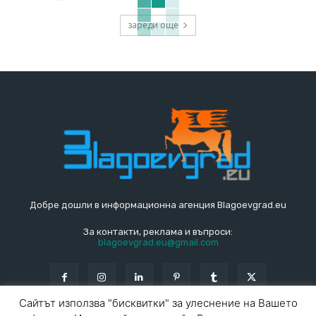
зареди още
Добре дошли в информационна агенция Blagoevgrad.eu
За контакти, реклама и въпроси:
blagoevgrad.eu@gmail.com
Сайтът използва "бисквитки" за улеснение на Вашето