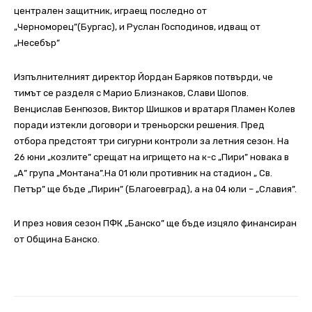
централен защитник, играещ последно от
„Черноморец”(Бургас), и Руслан Господинов, идващ от
„Несебър”
Изпълнителният директор Йордан Баряков потвърди, че
тимът се разделя с Марио Близнаков, Слави Шопов.
Венцислав Бенгюзов, Виктор Шишков и вратаря Пламен Колев
поради изтекли договори и треньорски решения. Пред
отбора предстоят три сигурни контроли за летния сезон. На
26 юни „козлите” срещат на игрището на к-с „Пири” новака в
„А” група „Монтана”.На 01 юли противник на стадион „ Св.
Петър” ще бъде „Пирин” (Благоевград), а на 04 юли – „Славия”.
И през новия сезон ПФК „Банско” ще бъде изцяло финансиран
от Община Банско.