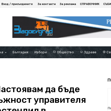
Вход / присъедините
За контакти
За реклама
СПРАВОЧНИК
СЪБ
на
България
Избори
Общество
Здраве
Св
П
Настоявам да бъде
ъжност управителя
юстендил в
П