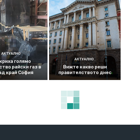
АКТУАЛНО
АКТУАЛНО
криха голямо
ство райски газ в
Вижте какво реши
ад край София
правителството днес