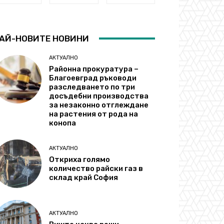
АЙ-НОВИТЕ НОВИНИ
АКТУАЛНО
Районна прокуратура –
Благоевград ръководи
разследването по три
досъдебни производства
за незаконно отглеждане
на растения от рода на
конопа
АКТУАЛНО
Откриха голямо
количество райски газ в
склад край София
АКТУАЛНО