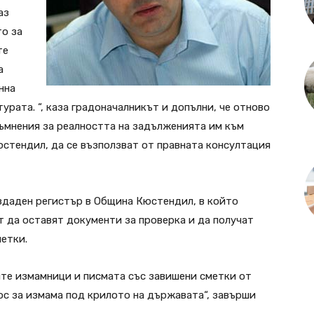
аз
то за
те
а
нна
урата. “, каза градоначалникът и допълни, че отново
ъмнения за реалността на задълженията им към
стендил, да се възползват от правната консултация
здаден регистър в Община Кюстендил, в който
 да оставят документи за проверка и да получат
метки.
ите измамници и писмата със завишени сметки от
ос за измама под крилото на държавата“, завърши