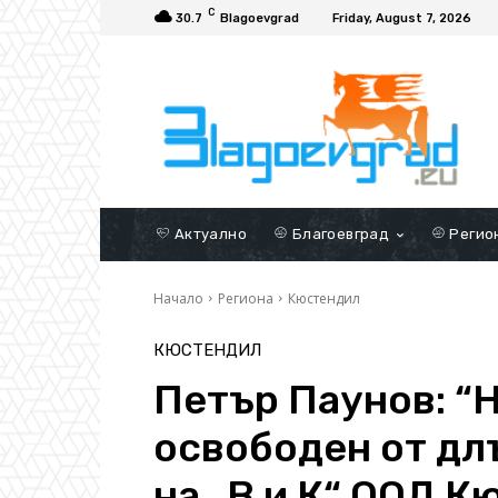
C
30.7
Blagoevgrad
Friday, August 7, 2026
Актуално
Благоевград
Регио
Начало
Региона
Кюстендил
КЮСТЕНДИЛ
Петър Паунов: “
освободен от дл
на „В и К“ ООД К