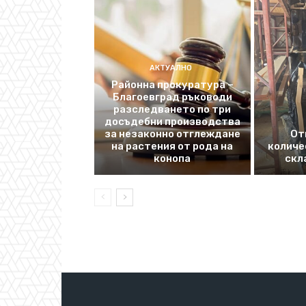
АКТУАЛНО
Районна прокуратура –
Благоевград ръководи
разследването по три
досъдебни производства
за незаконно отглеждане
От
на растения от рода на
количе
конопа
скл