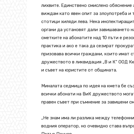
лихвите. Единствено смислено обяснение 
виждам като явен опит за злоупотреба и 
стотици хиляди лева. Нека инспектиращи
органи да установят дали завишаването н
сметките на абонатите над 10 пъти е резо
практика и ако е така да сезират прокурат
призовава всички граждани, които имат с
дружеството в ликвидация „В и К“ ООД Кю
и съвет на юристите от общината.
Миналата седмица по идея на кмета бе съ
всички абонати на ВиК дружеството могат
правен съвет при съмнение за завишени с
„Не знам има ли разлика между телефонн
водния оператор, но очевидно става въпр
Петър Паунов.