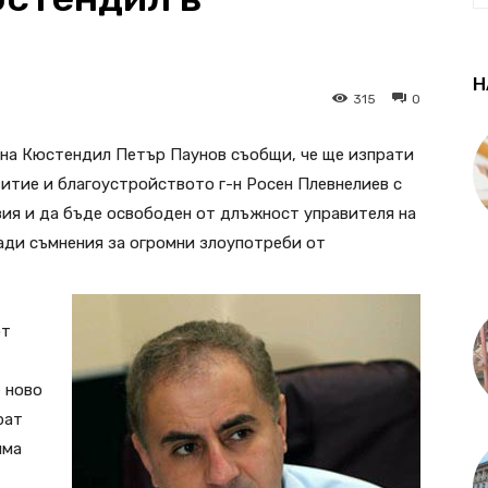
Н
315
0
на Кюстендил Петър Паунов съобщи, че ще изпрати
итие и благоустройството г-н Росен Плевнелиев с
зия и да бъде освободен от длъжност управителя на
ади съмнения за огромни злоупотреби от
от
е ново
рат
има