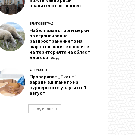
Вижте какво реши
правителството днес
БЛАГОЕВГРАД
Набелязаха строги мерки
за ограничаване
разпространението на
шарка по овцете и козите
на територията на област
Благоевград
АКТУАЛНО
Проверяват „Еконт“
заради вдигането на
куриерските услуги от 1
август
зареди още