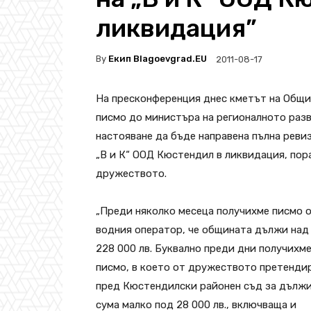
ликвидация”
By
Екип Blagoevgrad.EU
2011-08-17
На пресконференция днес кметът на Общи
писмо до министъра на регионалното разв
настояване да бъде направена пълна реви
„В и К“ ООД Кюстендил в ликвидация, пор
дружеството.
„Преди няколко месеца получихме писмо 
водния оператор, че общината дължи над
228 000 лв. Буквално преди дни получихм
писмо, в което от дружеството претенди
пред Кюстендилски районен съд за дълж
сума малко под 28 000 лв., включваща и