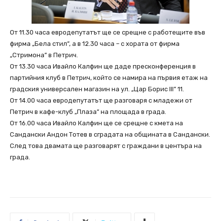
От 11.30 часа евродепутатът ще се срещне с работещите във
фирма „Бела стил”, а в 12.30 часа – с хората от фирма
„Стримона” в Петрич.
От 13.30 часа Ивайло Калфин ще даде пресконференция в
партийния клуб в Петрич, който се намира на първия етаж на
градския универсален магазин на ул. „Цар Борис III” 11.
От 14.00 часа евродепутатът ще разговаря с младежи от
Петрич в кафе-клуб „Плаза” на площада в града.
От 16.00 часа Ивайло Калфин ще се срещне с кмета на
Сандански Андон Тотев в сградата на общината в Сандански.
След това двамата ще разговарят с граждани в центъра на
града.