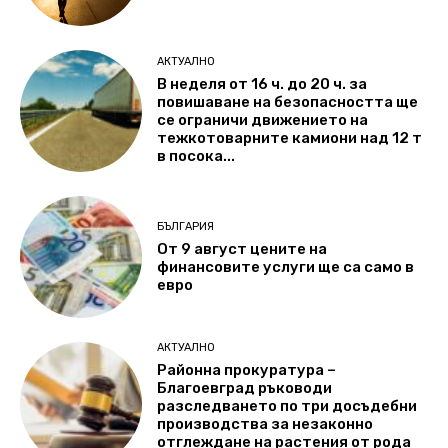
АКТУАЛНО
В неделя от 16 ч. до 20 ч. за
повишаване на безопасността ще
се ограничи движението на
тежкотоварните камиони над 12 т
в посока...
БЪЛГАРИЯ
От 9 август цените на
финансовите услуги ще са само в
евро
АКТУАЛНО
Районна прокуратура –
Благоевград ръководи
разследването по три досъдебни
производства за незаконно
отглеждане на растения от рода