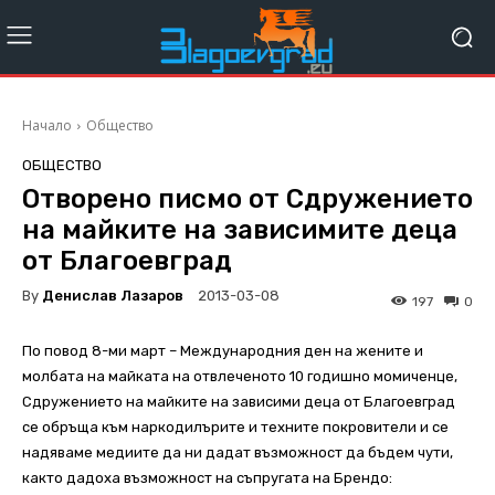
Начало
Общество
ОБЩЕСТВО
Отворено писмо от Сдружението
на майките на зависимите деца
от Благоевград
By
Денислав Лазаров
2013-03-08
197
0
По повод 8-ми март – Международния ден на жените и
молбата на майката на отвлеченото 10 годишно момиченце,
Сдружението на майките на зависими деца от Благоевград
се обръща към наркодилърите и техните покровители и се
надяваме медиите да ни дадат възможност да бъдем чути,
както дадоха възможност на съпругата на Брендо: