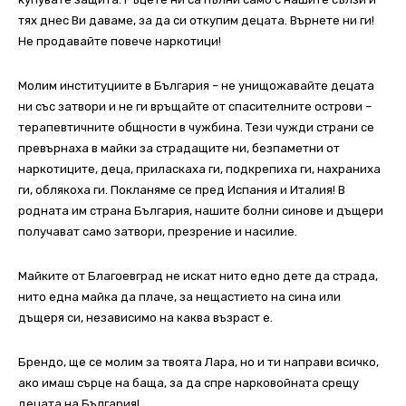
тях днес Ви даваме, за да си откупим децата. Върнете ни ги!
Не продавайте повече наркотици!
Молим институциите в България – не унищожавайте децата
ни със затвори и не ги връщайте от спасителните острови –
терапевтичните общности в чужбина. Тези чужди страни се
превърнаха в майки за страдащите ни, безпаметни от
наркотиците, деца, приласкаха ги, подкрепиха ги, нахраниха
ги, облякоха ги. Покланяме се пред Испания и Италия! В
родната им страна България, нашите болни синове и дъщери
получават само затвори, презрение и насилие.
Майките от Благоевград не искат нито едно дете да страда,
нито една майка да плаче, за нещастието на сина или
дъщеря си, независимо на каква възраст е.
Брендо, ще се молим за твоята Лара, но и ти направи всичко,
ако имаш сърце на баща, за да спре нарковойната срещу
децата на България!