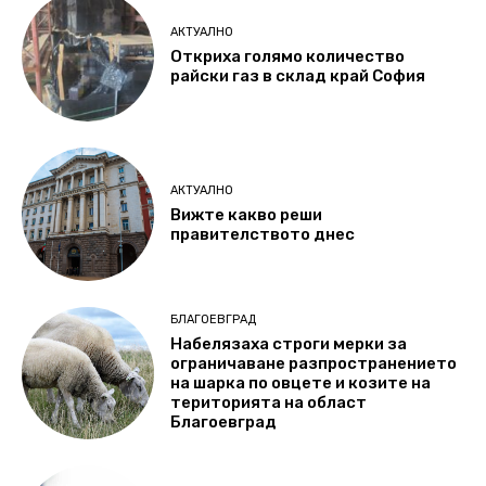
АКТУАЛНО
Откриха голямо количество
райски газ в склад край София
АКТУАЛНО
Вижте какво реши
правителството днес
БЛАГОЕВГРАД
Набелязаха строги мерки за
ограничаване разпространението
на шарка по овцете и козите на
територията на област
Благоевград