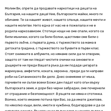
Молим Ви, спрете да продавате наркотици на децата на
България, на нашите деца! Ние, българските майки, много ги
обичаме. Те са нашият живот, нашето слънце, нашите мечти и
нашите молитви. Нито една от нас не е пожелала и не е
родила наркозависим. Стотици нощи не сме спали, когато са
били мънички, когато са били болни, щастливи сме били с
първото зъбче, с първата дума, с тържеството за мама в
детската градина, с тържеството за буквите в първи клас.
Стоят снимките в албумите, но нямаме сили да ги отворим,
защото от там ни гледат чистите очички на синовете и
дъщерите ни преди Вашата ръка да им подаде цигарата
марихуана, амфетите, коката, хероина…преди да ги направи
роби на Сатанинското Ви дело. Днес онемяхме от мъка,
горчивите ни сълзи всеки Божи ден падат като огън върху
българската земя, и дори без черни забрадки, сме почернели
от страдание и безпомощност. В ръцете ни няма и стотинка.
Всичко, което имахме потъна при Вас, за да имате джипове,
по няколко къщи, вили, имоти в чужбина, бодигардове и да си
купувате защита. Ръцете ни са пълни само с нашите сълзи и