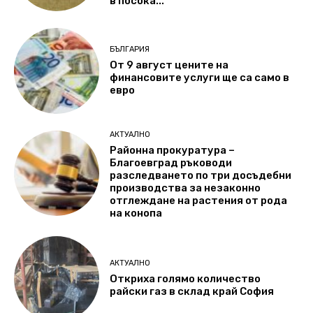
в посока...
БЪЛГАРИЯ
От 9 август цените на
финансовите услуги ще са само в
евро
АКТУАЛНО
Районна прокуратура –
Благоевград ръководи
разследването по три досъдебни
производства за незаконно
отглеждане на растения от рода
на конопа
АКТУАЛНО
Откриха голямо количество
райски газ в склад край София