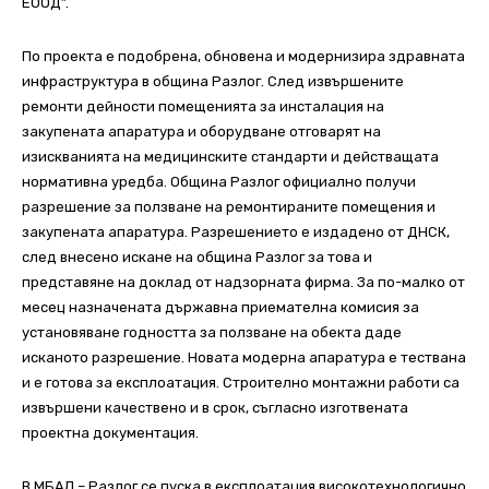
ЕООД”.
По проекта е подобрена, обновена и модернизира здравната
инфраструктура в община Разлог. След извършените
ремонти дейности помещенията за инсталация на
закупената апаратура и оборудване отговарят на
изискванията на медицинските стандарти и действащата
нормативна уредба. Община Разлог официално получи
разрешение за ползване на ремонтираните помещения и
закупената апаратура. Разрешението е издадено от ДНСК,
след внесено искане на община Разлог за това и
представяне на доклад от надзорната фирма. За по-малко от
месец назначената държавна приемателна комисия за
установяване годността за ползване на обекта даде
исканото разрешение. Новата модерна апаратура е тествана
и е готова за експлоатация. Строително монтажни работи са
извършени качествено и в срок, съгласно изготвената
проектна документация.
В МБАЛ – Разлог се пуска в експлоатация високотехнологично