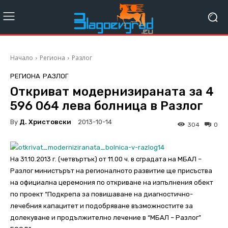
Начало
Региона
Разлог
РЕГИОНА
РАЗЛОГ
Откриват модернизираната за 4
596 064 лева болница в Разлог
By
Д. Христовски
2013-10-14
304
0
На 31.10.2013 г. (четвъртък) от 11.00 ч. в сградата на МБАЛ –
Разлог министърът на регионалното развитие ще присъства
на официална церемония по откриване на изпълнения обект
по проект “Подкрепа за повишаване на диагностично-
лечебния капацитет и подобряване възможностите за
долекуване и продължително лечение в “МБАЛ – Разлог”