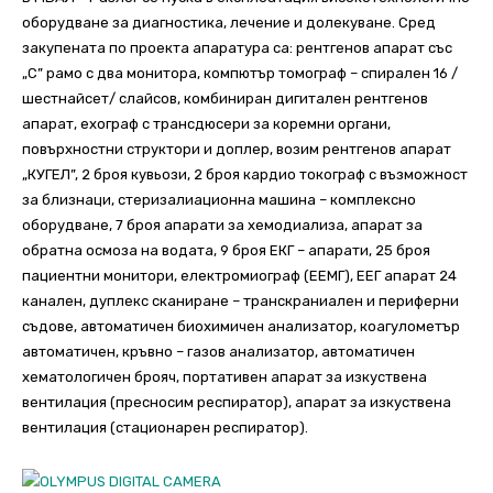
оборудване за диагностика, лечение и долекуване. Сред
закупената по проекта апаратура са: рентгенов апарат със
„С” рамо с два монитора, компютър томограф – спирален 16 /
шестнайсет/ слайсов, комбиниран дигитален рентгенов
апарат, ехограф с трансдюсери за коремни органи,
повърхностни структори и доплер, возим рентгенов апарат
„КУГЕЛ”, 2 броя кувьози, 2 броя кардио токограф с възможност
за близнаци, стеризалиационна машина – комплексно
оборудване, 7 броя апарати за хемодиализа, апарат за
обратна осмоза на водата, 9 броя ЕКГ – апарати, 25 броя
пациентни монитори, електромиограф (ЕЕМГ), ЕЕГ апарат 24
канален, дуплекс сканиране – транскраниален и периферни
съдове, автоматичен биохимичен анализатор, коагулометър
автоматичен, кръвно – газов анализатор, автоматичен
хематологичен брояч, портативен апарат за изкуствена
вентилация (пресносим респиратор), апарат за изкуствена
вентилация (стационарен респиратор).