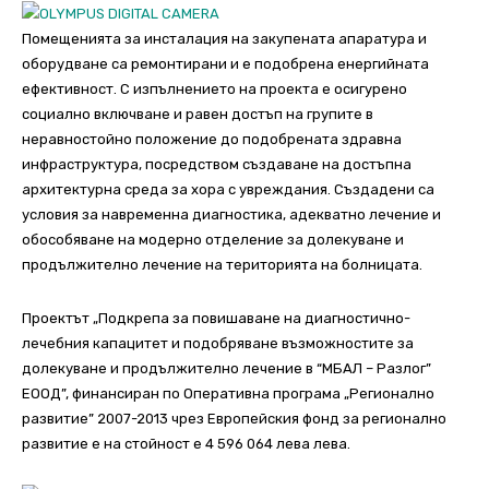
Помещенията за инсталация на закупената апаратура и
оборудване са ремонтирани и е подобрена енергийната
ефективност. С изпълнението на проекта е осигурено
социално включване и равен достъп на групите в
неравностойно положение до подобрената здравна
инфраструктура, посредством създаване на достъпна
архитектурна среда за хора с увреждания. Създадени са
условия за навременна диагностика, адекватно лечение и
обособяване на модерно отделение за долекуване и
продължително лечение на територията на болницата.
Проектът „Подкрепа за повишаване на диагностично-
лечебния капацитет и подобряване възможностите за
долекуване и продължително лечение в “МБАЛ – Разлог”
ЕООД”, финансиран по Оперативна програма „Регионално
развитие” 2007-2013 чрез Европейския фонд за регионално
развитие е на стойност е 4 596 064 лева лева.