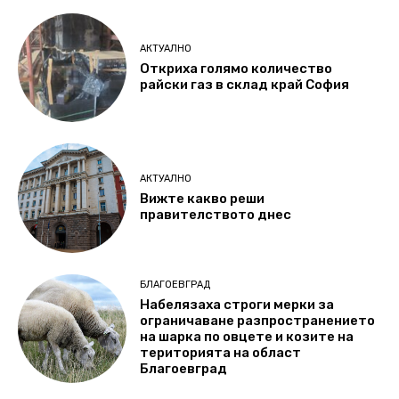
АКТУАЛНО
Откриха голямо количество
райски газ в склад край София
АКТУАЛНО
Вижте какво реши
правителството днес
БЛАГОЕВГРАД
Набелязаха строги мерки за
ограничаване разпространението
на шарка по овцете и козите на
територията на област
Благоевград