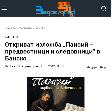
Начало
Региона
Банско
БАНСКО
Откриват изложба „Паисий –
предвестници и следовници” в
Банско
By
Екип Blagoevgrad.EU
2012-11-01
259
0