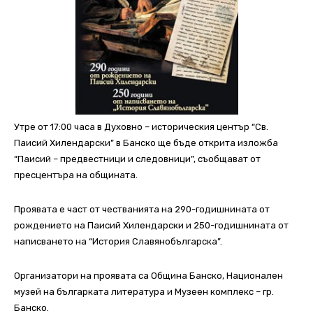
Утре от 17:00 часа в Духовно – историческия център “Св.
Паисий Хилендарски” в Банско ще бъде открита изложба
“Паисий – предвестници и следовници”, съобщават от
пресцентъра на общината.
Проявата е част от честванията на 290-годишнината от
рождението на Паисий Хилендарски и 250-годишнината от
написването на “История Славянобългарска”.
Организатори на проявата са Община Банско, Национален
музей на българката литература и Музеен комплекс – гр.
Банско.