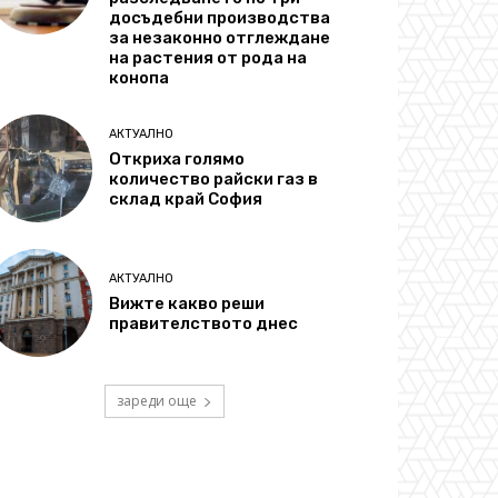
досъдебни производства
за незаконно отглеждане
на растения от рода на
конопа
АКТУАЛНО
Откриха голямо
количество райски газ в
склад край София
АКТУАЛНО
Вижте какво реши
правителството днес
зареди още