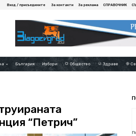
Вход / присъедините
За контакти
За реклама
СПРАВОЧНИК
С
на
България
Избори
Общество
Здраве
Св
П
труираната
нция “Петрич”
П