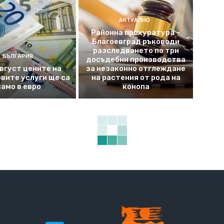
АКТУАЛНО
Районна прокуратура –
Благоевград ръководи
разследването по три
БЪЛГАРИЯ
досъдебни производства
август цените на
за незаконно отглеждане
вите услуги ще са
на растения от рода на
само в евро
конопа