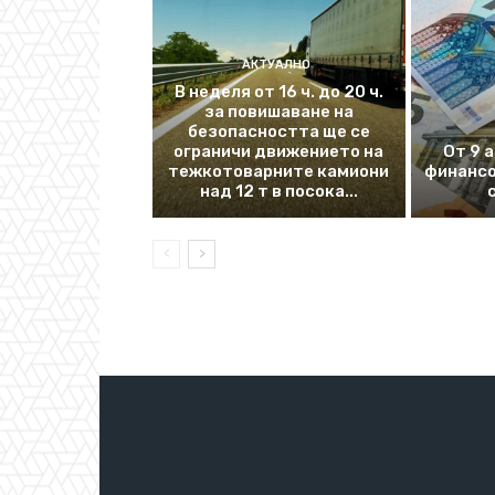
АКТУАЛНО
В неделя от 16 ч. до 20 ч.
за повишаване на
безопасността ще се
ограничи движението на
От 9 
тежкотоварните камиони
финансо
над 12 т в посока...