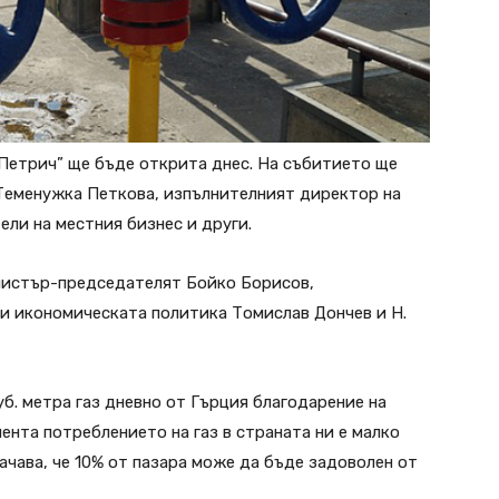
Петрич” ще бъде открита днес. На събитието ще
Теменужка Петкова, изпълнителният директор на
ели на местния бизнес и други.
инистър-председателят Бойко Борисов,
и икономическата политика Томислав Дончев и Н.
уб. метра газ дневно от Гърция благодарение на
нта потреблението на газ в страната ни е малко
начава, че 10% от пазара може да бъде задоволен от