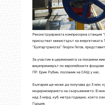
Реконструираната компресорна станция “
присъстват министърът на енергетиката 
“Булгартрансгаз” Георги Гегов, представит
За участие в церемонията са поканени м
вицепремиерът по европейските фондове 
ПР. Ерик Рубин, посланик на САЩ у нас.
България ще може да получава до 3 млн. к
модернизирането на съоръжението. В моме
над 3 млрд. куб. метра годишно, което оз
Гърция.