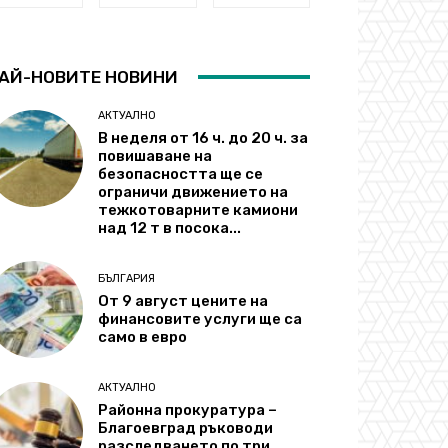
АЙ-НОВИТЕ НОВИНИ
АКТУАЛНО
В неделя от 16 ч. до 20 ч. за
повишаване на
безопасността ще се
ограничи движението на
тежкотоварните камиони
над 12 т в посока...
БЪЛГАРИЯ
От 9 август цените на
финансовите услуги ще са
само в евро
АКТУАЛНО
Районна прокуратура –
Благоевград ръководи
разследването по три