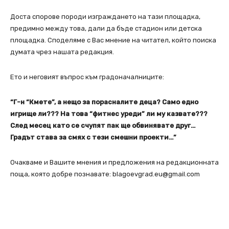
Доста спорове породи изграждането на тази площадка,
предимно между това, дали да бъде стадион или детска
площадка. Споделяме с Вас мнение на читател, който поиска
думата чрез нашата редакция.
Ето и неговият въпрос към градоначалниците:
“Г-н “Кмете”, а нещо за порасналите деца? Само едно
игрище ли??? На това “фитнес уреди” ли му казвате???
След месец като се счупят пак ще обвинявате друг…
Градът става за смях с тези смешни проекти…”
Очакваме и Вашите мнения и предложения на редакционната
поща, която добре познавате: blagoevgrad.eu@gmail.com