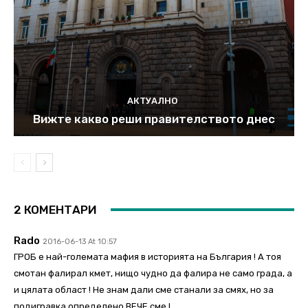
АКТУАЛНО
Вижте какво реши правителството днес
2 КОМЕНТАРИ
Rado
2016-06-13 At 10:57
ГРОБ е най-големата мафия в историята на България ! А тоя
смотан фалирал кмет, нищо чудно да фалира не само града, а
и цялата област ! Не знам дали сме станали за смях, но за
подигравка определено ВЕЧЕ сме !