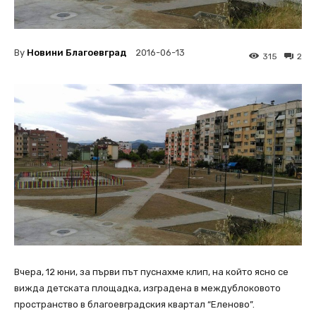
By
Новини Благоевград
2016-06-13
315
2
Вчера, 12 юни, за първи път пуснахме клип, на който ясно се
вижда детската площадка, изградена в междублоковото
пространство в благоевградския квартал “Еленово”.