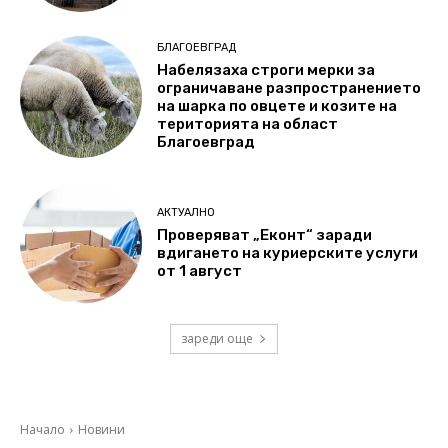
БЛАГОЕВГРАД
Набелязаха строги мерки за
ограничаване разпространението
на шарка по овцете и козите на
територията на област
Благоевград
АКТУАЛНО
Проверяват „Еконт“ заради
вдигането на куриерските услуги
от 1 август
зареди още