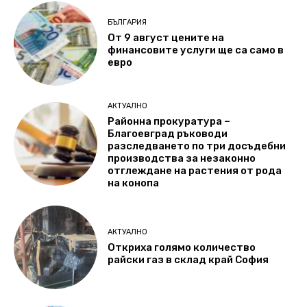
БЪЛГАРИЯ
От 9 август цените на
финансовите услуги ще са само в
евро
АКТУАЛНО
Районна прокуратура –
Благоевград ръководи
разследването по три досъдебни
производства за незаконно
отглеждане на растения от рода
на конопа
АКТУАЛНО
Откриха голямо количество
райски газ в склад край София