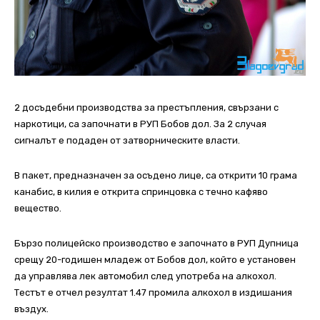
2 досъдебни производства за престъпления, свързани с
наркотици, са започнати в РУП Бобов дол. За 2 случая
сигналът е подаден от затворническите власти.
В пакет, предназначен за осъдено лице, са открити 10 грама
канабис, в килия е открита спринцовка с течно кафяво
вещество.
Бързо полицейско производство е започнато в РУП Дупница
срещу 20-годишен младеж от Бобов дол, който е установен
да управлява лек автомобил след употреба на алкохол.
Тестът е отчел резултат 1.47 промила алкохол в издишания
въздух.