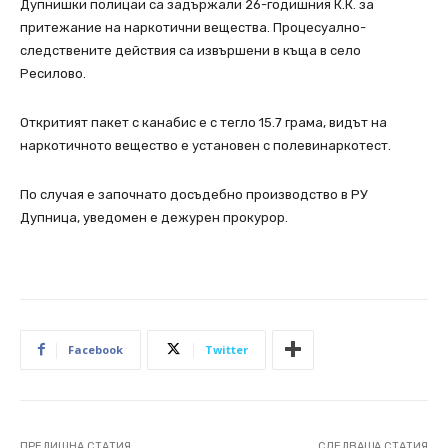
Дупнишки полицаи са задържали 26-годишния К.К. за
притежание на наркотични вещества. Процесуално-
следствените действия са извършени в къща в село
Ресилово.
Откритият пакет с канабис е с тегло 15.7 грама, видът на
наркотичното вещество е установен с полевинаркотест.
По случая е започнато досъдебно производство в РУ
Дупница, уведомен е дежурен прокурор.
Facebook
Twitter
ПРЕДИШНА СТАТИЯ
СЛЕДВАЩА СТАТИЯ