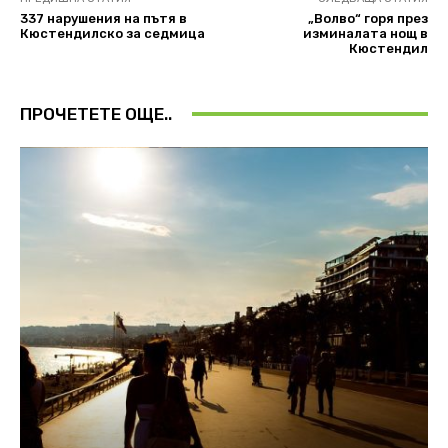
337 нарушения на пътя в
„Волво“ горя през
Кюстендилско за седмица
изминалата нощ в
Кюстендил
ПРОЧЕТЕТЕ ОЩЕ..