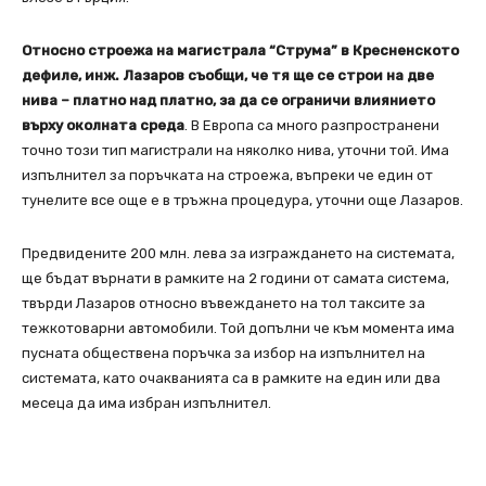
Относно строежа на магистрала “Струма” в Кресненското
дефиле, инж. Лазаров съобщи, че тя ще се строи на две
нива – платно над платно, за да се ограничи влиянието
върху околната среда
. В Европа са много разпространени
точно този тип магистрали на няколко нива, уточни той. Има
изпълнител за поръчката на строежа, въпреки че един от
тунелите все още е в тръжна процедура, уточни още Лазаров.
Предвидените 200 млн. лева за изграждането на системата,
ще бъдат върнати в рамките на 2 години от самата система,
твърди Лазаров относно въвеждането на тол таксите за
тежкотоварни автомобили. Той допълни че към момента има
пусната обществена поръчка за избор на изпълнител на
системата, като очакванията са в рамките на един или два
месеца да има избран изпълнител.