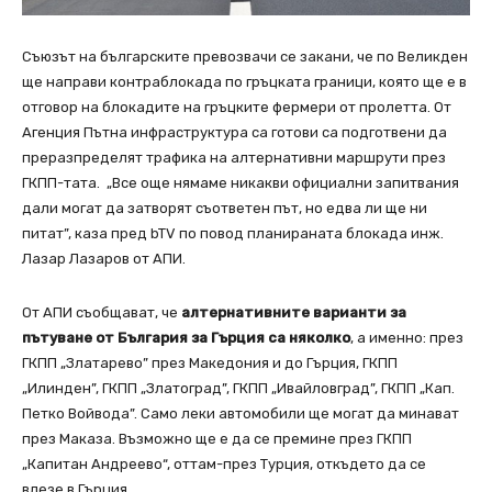
Съюзът на българските превозвачи се закани, че по Великден
ще направи контраблокада по гръцката граници, която ще е в
отговор на блокадите на гръцките фермери от пролетта. От
Агенция Пътна инфраструктура са готови са подготвени да
преразпределят трафика на алтернативни маршрути през
ГКПП-тата. „Все още нямаме никакви официални запитвания
дали могат да затворят съответен път, но едва ли ще ни
питат”, каза пред bTV по повод планираната блокада инж.
Лазар Лазаров от АПИ.
От АПИ съобщават, че
алтернативните варианти за
пътуване от България за Гърция са няколко
, а именно: през
ГКПП „Златарево” през Македония и до Гърция, ГКПП
„Илинден”, ГКПП „Златоград”, ГКПП „Ивайловград”, ГКПП „Кап.
Петко Войвода”. Само леки автомобили ще могат да минават
през Маказа. Възможно ще е да се премине през ГКПП
„Капитан Андреево“, оттам-през Турция, откъдето да се
влезе в Гърция.