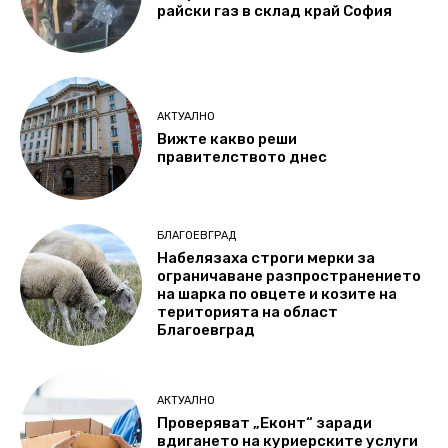
райски газ в склад край София
АКТУАЛНО
Вижте какво реши
правителството днес
БЛАГОЕВГРАД
Набелязаха строги мерки за
ограничаване разпространението
на шарка по овцете и козите на
територията на област
Благоевград
АКТУАЛНО
Проверяват „Еконт“ заради
вдигането на куриерските услуги