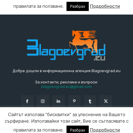
Добре дошли в информационна агенция Blagoevgrad.eu
За контакти, реклама и въпроси:
blagoevgrad.eu@gmail.com
Сайтът използва "бисквитки" за улеснение на Вашето
сърфиране. Използвайки този сайт, Вие се съгласявате с
© Blagoevgrad.EU 2010 - 2026
Общи условия
|
правилата за ползване.
Подробности
Разбрах