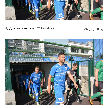
By
Д. Христовски
2016-04-22
240
0