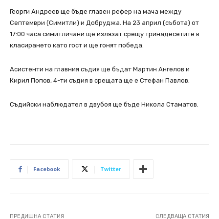
Георги Андреев ще бъде главен рефер на мача между
Септември (Симитли) и Добруджа. На 23 април (събота) от
17:00 часа симитличани ще излязат срещу тринадесетите в
класирането като гост и ще гонят победа.
Асистенти на главния съдия ще бъдат Мартин Ангелов и
Кирил Попов, 4-ти съдия в срещата ще е Стефан Павлов.
Съдийски наблюдател в двубоя ще бъде Никола Стаматов.
Facebook
Twitter
ПРЕДИШНА СТАТИЯ
СЛЕДВАЩА СТАТИЯ