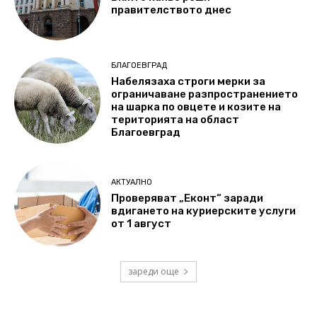
правителството днес
БЛАГОЕВГРАД
Набелязаха строги мерки за
ограничаване разпространението
на шарка по овцете и козите на
територията на област
Благоевград
АКТУАЛНО
Проверяват „Еконт“ заради
вдигането на куриерските услуги
от 1 август
зареди още